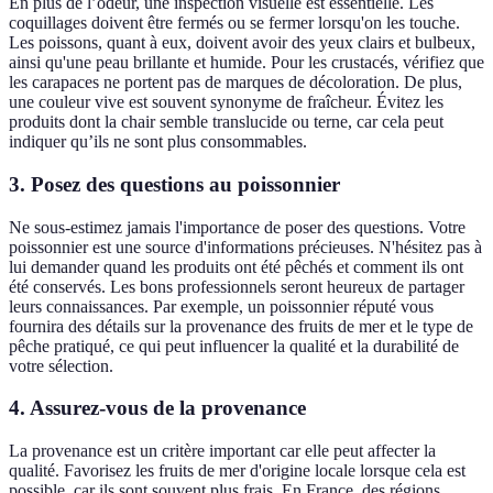
En plus de l’odeur, une inspection visuelle est essentielle. Les
coquillages doivent être fermés ou se fermer lorsqu'on les touche.
Les poissons, quant à eux, doivent avoir des yeux clairs et bulbeux,
ainsi qu'une peau brillante et humide. Pour les crustacés, vérifiez que
les carapaces ne portent pas de marques de décoloration. De plus,
une couleur vive est souvent synonyme de fraîcheur. Évitez les
produits dont la chair semble translucide ou terne, car cela peut
indiquer qu’ils ne sont plus consommables.
3. Posez des questions au poissonnier
Ne sous-estimez jamais l'importance de poser des questions. Votre
poissonnier est une source d'informations précieuses. N'hésitez pas à
lui demander quand les produits ont été pêchés et comment ils ont
été conservés. Les bons professionnels seront heureux de partager
leurs connaissances. Par exemple, un poissonnier réputé vous
fournira des détails sur la provenance des fruits de mer et le type de
pêche pratiqué, ce qui peut influencer la qualité et la durabilité de
votre sélection.
4. Assurez-vous de la provenance
La provenance est un critère important car elle peut affecter la
qualité. Favorisez les fruits de mer d'origine locale lorsque cela est
possible, car ils sont souvent plus frais. En France, des régions