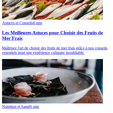
Astuces et Conseils
6
min
Les Meilleures Astuces pour Choisir des Fruits de
Mer Frais
Maîtrisez l'art de choisir des fruits de mer frais grâce à nos conseils
essentiels pour une expérience culinaire inoubliable.
Nutrition et Santé
6
min