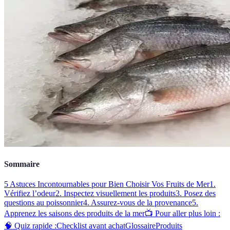
Sommaire
5 Astuces Incontournables pour Bien Choisir Vos Fruits de Mer
1.
Vérifiez l’odeur
2. Inspectez visuellement les produits
3. Posez des
questions au poissonnier
4. Assurez-vous de la provenance
5.
Apprenez les saisons des produits de la mer
📺 Pour aller plus loin :
🧠 Quiz rapide :
Checklist avant achat
Glossaire
Produits