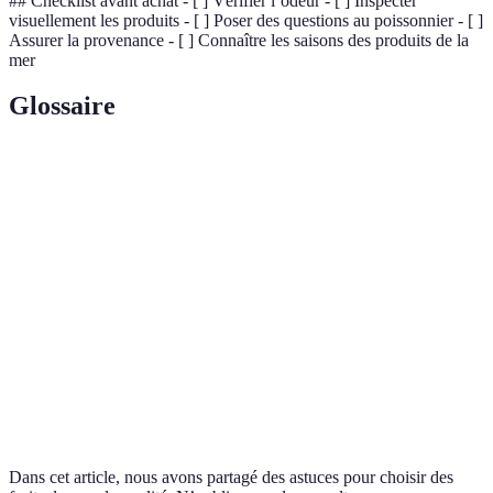
## Checklist avant achat - [ ] Vérifier l’odeur - [ ] Inspecter
visuellement les produits - [ ] Poser des questions au poissonnier - [ ]
Assurer la provenance - [ ] Connaître les saisons des produits de la
mer
Glossaire
Terme
Définition
Fruits de
Ensemble de produits aquatiques, notamment les
mer
crustacés, mollusques et poissons.
Élevage de différentes espèces de poissons et de
Aquaculture
fruits de mer dans un environnement contrôlé.
Capacité à maintenir les ressources maritimes à
Durabilité
long terme sans dégradation.
Dans cet article, nous avons partagé des astuces pour choisir des