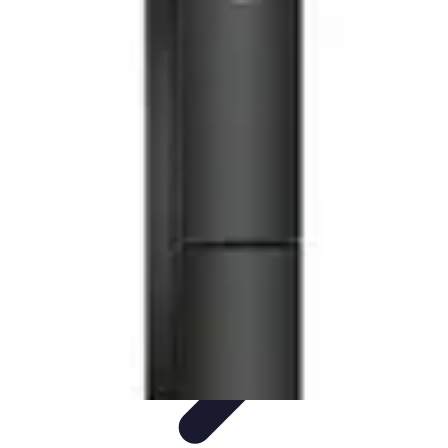
Guide Fruits de Mer
Préparation et Techniques
Astuces et conseils
Recettes et
Techniques
Santé et Nutrition
Choix des Fruits de Mer
Guide Fruits de Mer