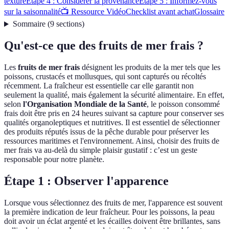
texture
Étape 4 : Considérer la provenance
Étape 5 : Informez-vous
sur la saisonnalité
📺 Ressource Vidéo
Checklist avant achat
Glossaire
Sommaire
(
9
sections
)
Qu'est-ce que des fruits de mer frais ?
Les
fruits de mer frais
désignent les produits de la mer tels que les
poissons, crustacés et mollusques, qui sont capturés ou récoltés
récemment. La fraîcheur est essentielle car elle garantit non
seulement la qualité, mais également la sécurité alimentaire. En effet,
selon
l'Organisation Mondiale de la Santé
, le poisson consommé
frais doit être pris en 24 heures suivant sa capture pour conserver ses
qualités organoleptiques et nutritives. Il est essentiel de sélectionner
des produits réputés issus de la pêche durable pour préserver les
ressources maritimes et l'environnement. Ainsi, choisir des fruits de
mer frais va au-delà du simple plaisir gustatif : c’est un geste
responsable pour notre planète.
Étape 1 : Observer l'apparence
Lorsque vous sélectionnez des fruits de mer, l'apparence est souvent
la première indication de leur fraîcheur. Pour les poissons, la peau
doit avoir un éclat argenté et les écailles doivent être brillantes, sans