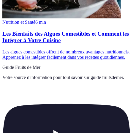
Nutrition et Santé
6
min
Les Bienfaits des Algues Comestibles et Comment les
Intégrer à Votre Cuisine
Les algues comestibles offrent de nombreux avantages nutritionnels.
Apprenez à les intégrer facilement dans vos recettes quotidiennes.
Guide Fruits de Mer
Votre source d'information pour tout savoir sur
guide fruitsdemer
.