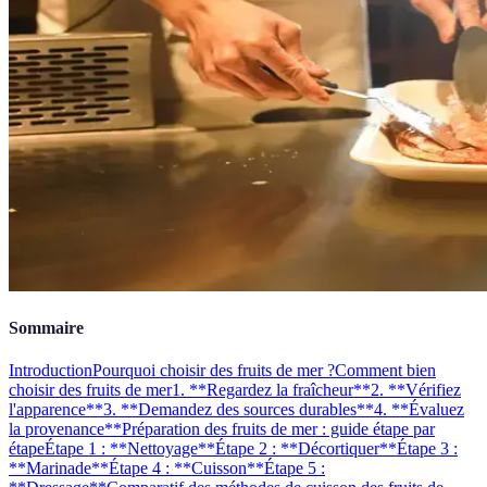
Sommaire
Introduction
Pourquoi choisir des fruits de mer ?
Comment bien
choisir des fruits de mer
1. **Regardez la fraîcheur**
2. **Vérifiez
l'apparence**
3. **Demandez des sources durables**
4. **Évaluez
la provenance**
Préparation des fruits de mer : guide étape par
étape
Étape 1 : **Nettoyage**
Étape 2 : **Décortiquer**
Étape 3 :
**Marinade**
Étape 4 : **Cuisson**
Étape 5 :