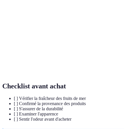
Terme
Définition
Mollusque marin souvent consommé en plat ou en
Coquillage
entrée.
Animal aquatique avec une carapace dure, comme
Crustacé
les crabes ou les crevettes.
Mélange utilisé pour infuser un aliment de saveurs,
Marinade
généralement à base d'huile, d'acide et d'épices.
Checklist avant achat
[ ] Vérifier la fraîcheur des fruits de mer
[ ] Confirmé la provenance des produits
[ ] S'assurer de la durabilité
[ ] Examiner l'apparence
[ ] Sentir l'odeur avant d'acheter