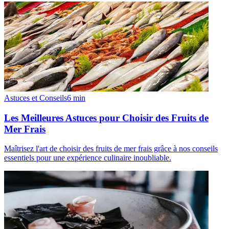
Astuces et Conseils
6
min
Les Meilleures Astuces pour Choisir des Fruits de
Mer Frais
Maîtrisez l'art de choisir des fruits de mer frais grâce à nos conseils
essentiels pour une expérience culinaire inoubliable.