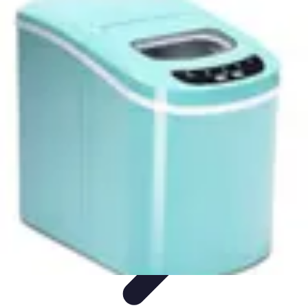
Guide Fruits de Mer
Préparation et Techniques
Astuces et conseils
Recettes et
Techniques
Santé et Nutrition
Choix des Fruits de Mer
Guide Fruits de Mer