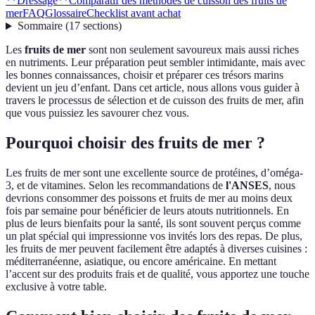
**Dressage**
Comparatif des méthodes de cuisson des fruits de
mer
FAQ
Glossaire
Checklist avant achat
Sommaire
(
17
sections
)
Les
fruits de mer
sont non seulement savoureux mais aussi riches
en nutriments. Leur préparation peut sembler intimidante, mais avec
les bonnes connaissances, choisir et préparer ces trésors marins
devient un jeu d’enfant. Dans cet article, nous allons vous guider à
travers le processus de sélection et de cuisson des fruits de mer, afin
que vous puissiez les savourer chez vous.
Pourquoi choisir des fruits de mer ?
Les fruits de mer sont une excellente source de protéines, d’oméga-
3, et de vitamines. Selon les recommandations de
l'ANSES
, nous
devrions consommer des poissons et fruits de mer au moins deux
fois par semaine pour bénéficier de leurs atouts nutritionnels. En
plus de leurs bienfaits pour la santé, ils sont souvent perçus comme
un plat spécial qui impressionne vos invités lors des repas. De plus,
les fruits de mer peuvent facilement être adaptés à diverses cuisines :
méditerranéenne, asiatique, ou encore américaine. En mettant
l’accent sur des produits frais et de qualité, vous apportez une touche
exclusive à votre table.