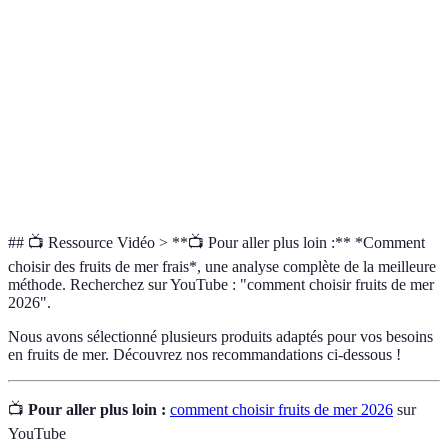
Groupe de fruits de mer à carapace exosquelettique,
Crustacés
tels que les crabes et les crevettes.
Fruits de mer sans squelette interne, tels que les
Mollusques
moules et les coquilles Saint-Jacques.
Acides gras essentiels reconnus pour leurs bénéfices
Oméga-3
sur la santé cardiovasculaire et cognitive.
## 📺 Ressource Vidéo > **📺 Pour aller plus loin :** *Comment
choisir des fruits de mer frais*, une analyse complète de la meilleure
méthode. Recherchez sur YouTube : "comment choisir fruits de mer
2026".
Nous avons sélectionné plusieurs produits adaptés pour vos besoins
en fruits de mer. Découvrez nos recommandations ci-dessous !
📺
Pour aller plus loin :
comment choisir fruits de mer 2026
sur
YouTube