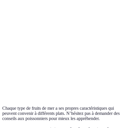
Ferme,
Tendre,
Texture
surtout
fonction d
croquante
moelleuse
tendre
recettes
Varié,
Selon les
Doux,
Savoureux,
Goût
selon
préférence
salé
iodé
l'espèce
personnell
S'adapter
Temps
Varie
aux
de
Rapide
Court
selon la
méthodes
cuisson
méthode
de cuisson
Moyen,
Équilibrer
Souvent
Généralement
Prix
selon la
le budget e
plus cher
abordable
rareté
la qualité
Chaque type de fruits de mer a ses propres caractéristiques qui
peuvent convenir à différents plats. N’hésitez pas à demander des
conseils aux poissonniers pour mieux les appréhender.