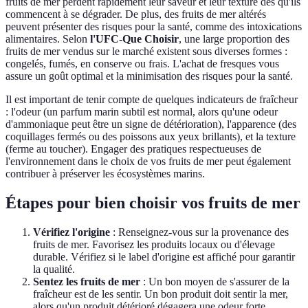
fruits de mer perdent rapidement leur saveur et leur texture dès qu'ils
commencent à se dégrader. De plus, des fruits de mer altérés
peuvent présenter des risques pour la santé, comme des intoxications
alimentaires. Selon
l'UFC-Que Choisir
, une large proportion des
fruits de mer vendus sur le marché existent sous diverses formes :
congelés, fumés, en conserve ou frais. L'achat de fresques vous
assure un goût optimal et la minimisation des risques pour la santé.
Il est important de tenir compte de quelques indicateurs de fraîcheur
: l'odeur (un parfum marin subtil est normal, alors qu'une odeur
d'ammoniaque peut être un signe de détérioration), l'apparence (des
coquillages fermés ou des poissons aux yeux brillants), et la texture
(ferme au toucher). Engager des pratiques respectueuses de
l'environnement dans le choix de vos fruits de mer peut également
contribuer à préserver les écosystèmes marins.
Étapes pour bien choisir vos fruits de mer
Vérifiez l'origine
: Renseignez-vous sur la provenance des
fruits de mer. Favorisez les produits locaux ou d'élevage
durable. Vérifiez si le label d'origine est affiché pour garantir
la qualité.
Sentez les fruits de mer
: Un bon moyen de s'assurer de la
fraîcheur est de les sentir. Un bon produit doit sentir la mer,
alors qu'un produit détérioré dégagera une odeur forte