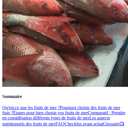
Sommaire
Qu'est-ce que les fruits de mer ?
Pourquoi choisir des fruits de mer
frais ?
Étapes pour bien choisir vos fruits de mer
Comparatif : Prendre
en considération différents types de fruits de mer
Les aspects
nutritionnels des fruits de mer
FAQ
Checklist avant achat
Glossaire
📺