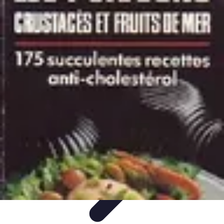
Guide Fruits de Mer
Préparation et Techniques
Astuces et conseils
Recettes et
Techniques
Santé et Nutrition
Choix des Fruits de Mer
Guide Fruits de Mer