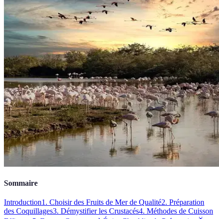
Sommaire
Introduction
1. Choisir des Fruits de Mer de Qualité
2. Préparation
des Coquillages
3. Démystifier les Crustacés
4. Méthodes de Cuisson