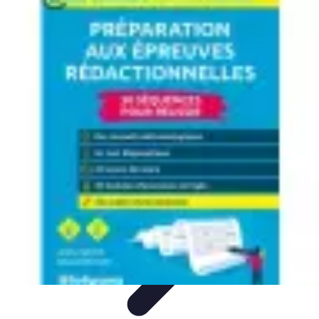
Guide Fruits de Mer
Préparation et Techniques
Astuces et conseils
Recettes et
Techniques
Santé et Nutrition
Choix des Fruits de Mer
Guide Fruits de Mer