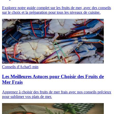
Explorez notre guide complet sur les fruits de mer, avec des conseils
sur le choix et la préparation pour tous les niveaux de cuisine.
Conseils d'Achat
5
min
Les Meilleures Astuces pour Choisir des Fruits de
Mer Frais
Apprenez à choisir des fruits de mer frais avec nos conseils précieux
pour sublimer vos plats de mer.