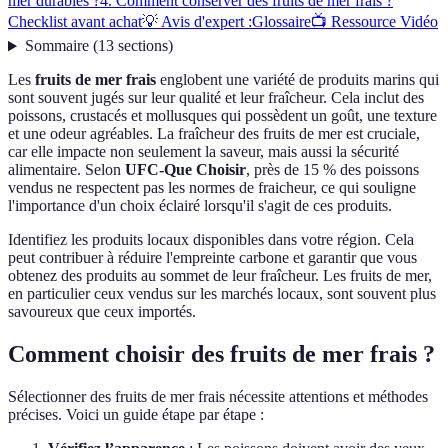
mer durables ?
4. Comment conserver des fruits de mer frais ?
Checklist avant achat
💡 Avis d'expert :
Glossaire
📺 Ressource Vidéo
Sommaire
(
13
sections
)
Les
fruits de mer frais
englobent une variété de produits marins qui
sont souvent jugés sur leur qualité et leur fraîcheur. Cela inclut des
poissons, crustacés et mollusques qui possèdent un goût, une texture
et une odeur agréables. La fraîcheur des fruits de mer est cruciale,
car elle impacte non seulement la saveur, mais aussi la sécurité
alimentaire. Selon
UFC-Que Choisir
, près de 15 % des poissons
vendus ne respectent pas les normes de fraicheur, ce qui souligne
l'importance d'un choix éclairé lorsqu'il s'agit de ces produits.
Identifiez les produits locaux disponibles dans votre région. Cela
peut contribuer à réduire l'empreinte carbone et garantir que vous
obtenez des produits au sommet de leur fraîcheur. Les fruits de mer,
en particulier ceux vendus sur les marchés locaux, sont souvent plus
savoureux que ceux importés.
Comment choisir des fruits de mer frais ?
Sélectionner des fruits de mer frais nécessite attentions et méthodes
précises. Voici un guide étape par étape :