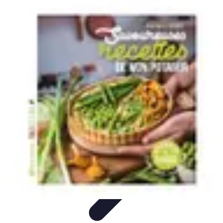
Guide Fruits de Mer
Préparation et Techniques
Astuces et conseils
Recettes et
Techniques
Santé et Nutrition
Choix des Fruits de Mer
Guide Fruits de Mer