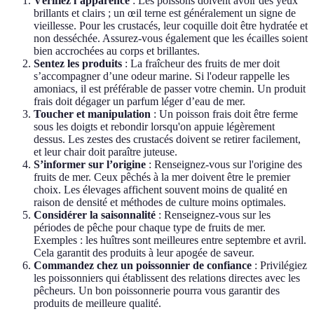
Vérifiez l’apparence
: Les poissons doivent avoir des yeux
brillants et clairs ; un œil terne est généralement un signe de
vieillesse. Pour les crustacés, leur coquille doit être hydratée et
non desséchée. Assurez-vous également que les écailles soient
bien accrochées au corps et brillantes.
Sentez les produits
: La fraîcheur des fruits de mer doit
s’accompagner d’une odeur marine. Si l'odeur rappelle les
amoniacs, il est préférable de passer votre chemin. Un produit
frais doit dégager un parfum léger d’eau de mer.
Toucher et manipulation
: Un poisson frais doit être ferme
sous les doigts et rebondir lorsqu'on appuie légèrement
dessus. Les zestes des crustacés doivent se retirer facilement,
et leur chair doit paraître juteuse.
S’informer sur l’origine
: Renseignez-vous sur l'origine des
fruits de mer. Ceux pêchés à la mer doivent être le premier
choix. Les élevages affichent souvent moins de qualité en
raison de densité et méthodes de culture moins optimales.
Considérer la saisonnalité
: Renseignez-vous sur les
périodes de pêche pour chaque type de fruits de mer.
Exemples : les huîtres sont meilleures entre septembre et avril.
Cela garantit des produits à leur apogée de saveur.
Commandez chez un poissonnier de confiance
: Privilégiez
les poissonniers qui établissent des relations directes avec les
pêcheurs. Un bon poissonnerie pourra vous garantir des
produits de meilleure qualité.