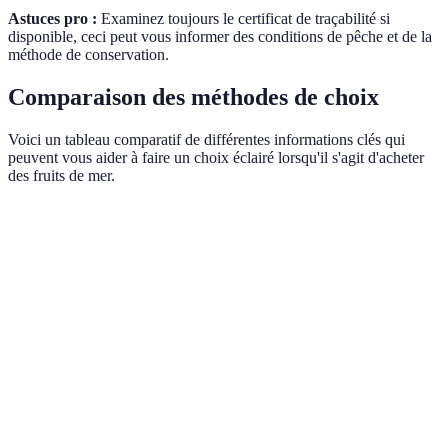
Astuces pro :
Examinez toujours le certificat de traçabilité si
disponible, ceci peut vous informer des conditions de pêche et de la
méthode de conservation.
Comparaison des méthodes de choix
Voici un tableau comparatif de différentes informations clés qui
peuvent vous aider à faire un choix éclairé lorsqu'il s'agit d'acheter
des fruits de mer.
Critère
Poisson frais
Crustacé frais
Mollusque frais
Coquilles
Apparence
Yeux clairs
Chair ferme
brillantes
Parfum de
Odeur
Odeur douce
Odeur légère
mer
Douce au