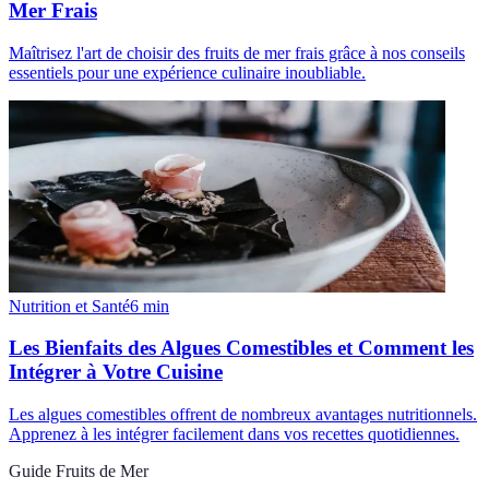
Mer Frais
Maîtrisez l'art de choisir des fruits de mer frais grâce à nos conseils
essentiels pour une expérience culinaire inoubliable.
Nutrition et Santé
6
min
Les Bienfaits des Algues Comestibles et Comment les
Intégrer à Votre Cuisine
Les algues comestibles offrent de nombreux avantages nutritionnels.
Apprenez à les intégrer facilement dans vos recettes quotidiennes.
Guide Fruits de Mer