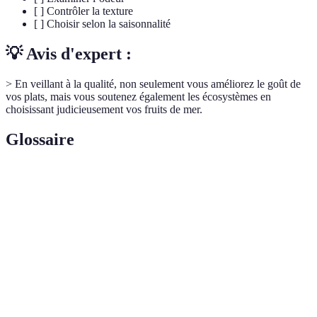
[ ] Contrôler la texture
[ ] Choisir selon la saisonnalité
💡 Avis d'expert :
> En veillant à la qualité, non seulement vous améliorez le goût de
vos plats, mais vous soutenez également les écosystèmes en
choisissant judicieusement vos fruits de mer.
Glossaire
Terme
Définition
Fruits de
Produits comestibles provenant de la mer, incluant
mer
poissons, crustacés et mollusques.
Capacité à maintenir l'équilibre écosystémique dans
Durabilité
les zones de pêche.
Capacité à suivre l'origine et les conditions de