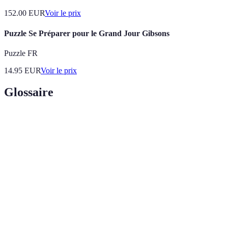
152.00
EUR
Voir le prix
Puzzle Se Préparer pour le Grand Jour Gibsons
Puzzle FR
14.95
EUR
Voir le prix
Glossaire
Terme
Définition
Animal aquatique portant une carapace dure, comme
Crustacé
les crabes.
Anatomie à corps mou, souvent avec une coquille,
Mollusque
comme les huîtres.
Action de faire bouillir un liquide pour cuire des
Ébullition
aliments.