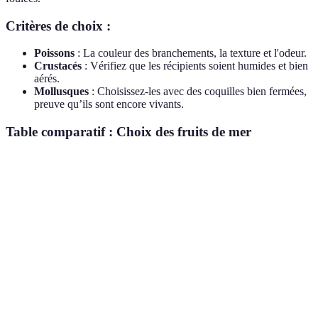
Critères de choix :
Poissons
: La couleur des branchements, la texture et l'odeur.
Crustacés
: Vérifiez que les récipients soient humides et bien
aérés.
Mollusques
: Choisissez-les avec des coquilles bien fermées,
preuve qu’ils sont encore vivants.
Table comparatif : Choix des fruits de mer
Type
Critères de qualité
Indicateur visuel
Remarq
L'odeur 
Poissons
Texture ferme
Yeux brillants
mer est
cruciale
Humidité à
Préférer 
Crustacés
Coquilles fermées
l'intérieur
vivants
Éviter le