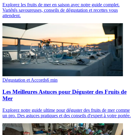
Explorez les fruits de mer en saison avec notre guide complet.
Variétés savoureuses, conseils de dégustation et recettes vous
attendent.
Dégustation et Accords
6
min
Les Meilleures Astuces pour Déguster des Fruits de
Mer
Explorez notre guide ultime pour déguster des fruits de mer comme
un pro. Des astuces pratiques et des conseils d'expert à votre portée.