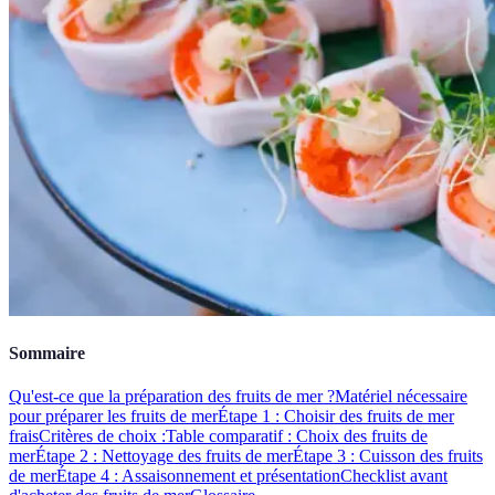
Sommaire
Qu'est-ce que la préparation des fruits de mer ?
Matériel nécessaire
pour préparer les fruits de mer
Étape 1 : Choisir des fruits de mer
frais
Critères de choix :
Table comparatif : Choix des fruits de
mer
Étape 2 : Nettoyage des fruits de mer
Étape 3 : Cuisson des fruits
de mer
Étape 4 : Assaisonnement et présentation
Checklist avant