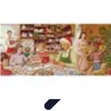
Guide Fruits de Mer
Préparation et Techniques
Astuces et conseils
Recettes et
Techniques
Santé et Nutrition
Choix des Fruits de Mer
Guide Fruits de Mer