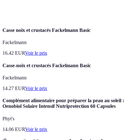
Mollusques
Coquilles ouvertes
État de la chair
coquilles
fissurées
Casse noix et crustacés Fackelmann Basic
Fackelmann
16.42
EUR
Voir le prix
Casse-noix et crustacés Fackelmann Basic
Fackelmann
14.27
EUR
Voir le prix
Complément alimentaire pour préparer la peau au soleil :
Oenobiol Solaire Intensif Nutriprotection 60 Capsules
Phyt's
14.06
EUR
Voir le prix