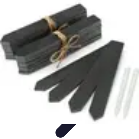
Guide Fruits de Mer
Préparation et Techniques
Astuces et conseils
Recettes et
Techniques
Santé et Nutrition
Choix des Fruits de Mer
Guide Fruits de Mer