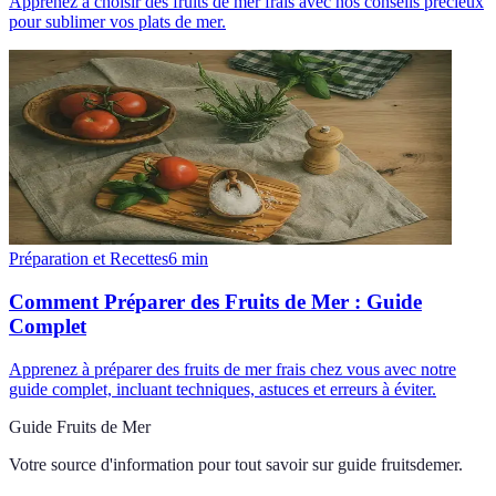
Apprenez à choisir des fruits de mer frais avec nos conseils précieux
pour sublimer vos plats de mer.
Préparation et Recettes
6
min
Comment Préparer des Fruits de Mer : Guide
Complet
Apprenez à préparer des fruits de mer frais chez vous avec notre
guide complet, incluant techniques, astuces et erreurs à éviter.
Guide Fruits de Mer
Votre source d'information pour tout savoir sur
guide fruitsdemer
.