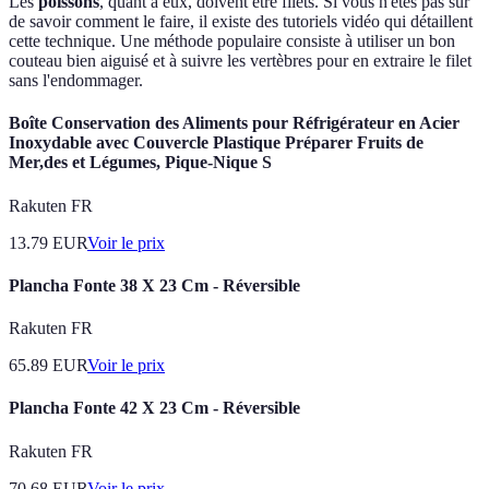
Les
poissons
, quant à eux, doivent être filets. Si vous n'êtes pas sûr
de savoir comment le faire, il existe des tutoriels vidéo qui détaillent
cette technique. Une méthode populaire consiste à utiliser un bon
couteau bien aiguisé et à suivre les vertèbres pour en extraire le filet
sans l'endommager.
Boîte Conservation des Aliments pour Réfrigérateur en Acier
Inoxydable avec Couvercle Plastique Préparer Fruits de
Mer,des et Légumes, Pique-Nique S
Rakuten FR
13.79
EUR
Voir le prix
Plancha Fonte 38 X 23 Cm - Réversible
Rakuten FR
65.89
EUR
Voir le prix
Plancha Fonte 42 X 23 Cm - Réversible
Rakuten FR
70.68
EUR
Voir le prix