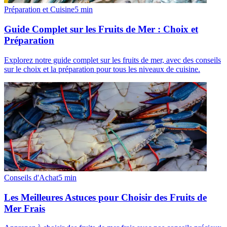
Préparation et Cuisine
5
min
Guide Complet sur les Fruits de Mer : Choix et
Préparation
Explorez notre guide complet sur les fruits de mer, avec des conseils
sur le choix et la préparation pour tous les niveaux de cuisine.
Conseils d'Achat
5
min
Les Meilleures Astuces pour Choisir des Fruits de
Mer Frais