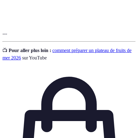
Fruits de
Terme général désignant tous les organismes marins
mer
comestibles, y compris les mollusques et crustacés.
---
📺
Pour aller plus loin :
comment préparer un plateau de fruits de
mer 2026
sur YouTube