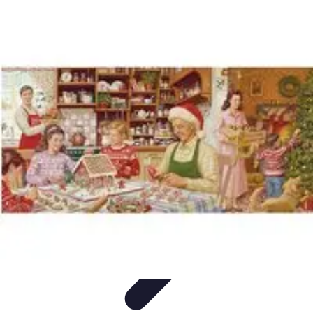
Guide Fruits de Mer
Préparation et Techniques
Astuces et conseils
Recettes et
Techniques
Santé et Nutrition
Choix des Fruits de Mer
Guide Fruits de Mer