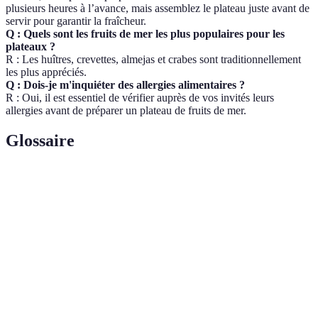
plusieurs heures à l’avance, mais assemblez le plateau juste avant de
servir pour garantir la fraîcheur.
Q : Quels sont les fruits de mer les plus populaires pour les
plateaux ?
R : Les huîtres, crevettes, almejas et crabes sont traditionnellement
les plus appréciés.
Q : Dois-je m'inquiéter des allergies alimentaires ?
R : Oui, il est essentiel de vérifier auprès de vos invités leurs
allergies avant de préparer un plateau de fruits de mer.
Glossaire
Terme
Définition
Plateau de
Un plat composé de différents types de fruits de
fruits de
mer, souvent servi frais ou en apéritif.
mer
Sauce à base de vinaigre et d'échalotes, souvent
Mignonette
servie avec des huîtres.