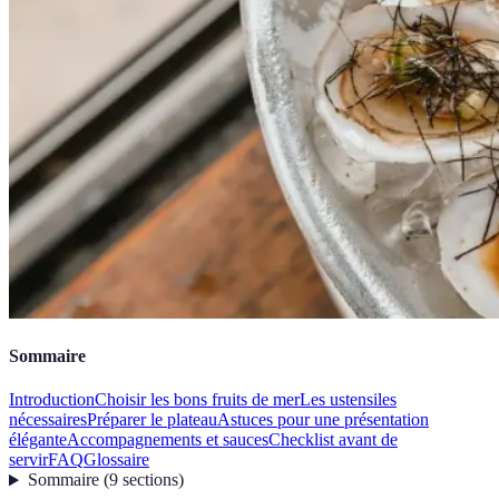
Sommaire
Introduction
Choisir les bons fruits de mer
Les ustensiles
nécessaires
Préparer le plateau
Astuces pour une présentation
élégante
Accompagnements et sauces
Checklist avant de
servir
FAQ
Glossaire
Sommaire
(
9
sections
)