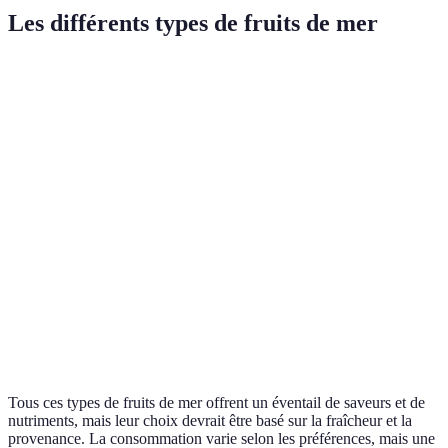
Les différents types de fruits de mer
Type
Exemples
Avantages
Inconvénients
Saumon,
Richesse en
Risque de
Poissons
thon, dorade
omégas-3
contaminants
Huîtres,
Riche en zinc
Peut contenir
Mollusques
moules,
et fer
des toxines
coques
Crevettes,
Goût délicat,
Coûteux,
Crustacés
crabes,
haute
allergies
homards
proteína
possibles
Tous ces types de fruits de mer offrent un éventail de saveurs et de
nutriments, mais leur choix devrait être basé sur la fraîcheur et la
provenance. La consommation varie selon les préférences, mais une