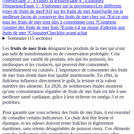
l'odeur
Étape 3 : Évaluez la texture
Étape 4 : Examinez
l'étiquetage
Étape 5 : S'informer sur la provenance
Les différents
types de fruits de mer
FAQ sur les fruits de mer frais
Quelle est la
meilleure façon de conserver des fruits de mer chez soi ?
Est-ce que
tous les fruits de mer sont sûrs à consommer crus ?
Comment
cuisiner des fruits de mer frais ?
Existe-t-il un risque d'allergie aux
fruits de mer ?
Glossaire
Checklist avant achat
Sommaire
(
15
sections
)
Les
fruits de mer frais
désignent les produits de la mer qui n'ont
pas subi de transformation ou de conservation prolongée. Cela
comprend une variété de produits, tels que les poissons, les
mollusques et les crustacés, qui peuvent être consommés
immédiatement ou cuisinés. L'importance de consommer des fruits
de mer frais réside dans leur qualité nutritionnelle. En effet, la
fraîcheur influence directement le goût, la texture et la valeur
nutritive des aliments. En 2026, de nombreuses études montrent
qu'une consommation régulière de fruits de mer frais est liée à une
meilleure santé cardiaque, grâce à leur richesse en oméga-3 et en
protéines.
Pour garantir que vous achetez des fruits de mer frais, il est essentiel
de connaître certains indicateurs. La chair doit être ferme et
élastique, et les odeurs doivent rester fraîches et légèrement
maritimes, sans relents désagréables de poisson vieux. Ces éléments
sont des indicateurs clés permettant de s'assurer que vous aller