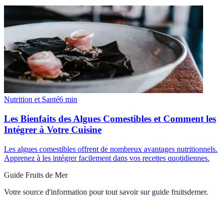
Nutrition et Santé
6
min
Les Bienfaits des Algues Comestibles et Comment les
Intégrer à Votre Cuisine
Les algues comestibles offrent de nombreux avantages nutritionnels.
Apprenez à les intégrer facilement dans vos recettes quotidiennes.
Guide Fruits de Mer
Votre source d'information pour tout savoir sur
guide fruitsdemer
.