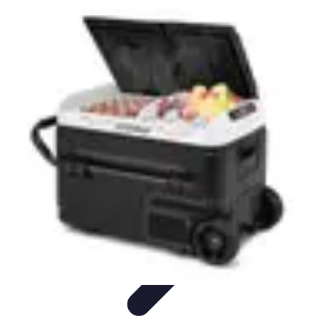
Guide Fruits de Mer
Préparation et Techniques
Astuces et conseils
Recettes et
Techniques
Santé et Nutrition
Choix des Fruits de Mer
Guide Fruits de Mer