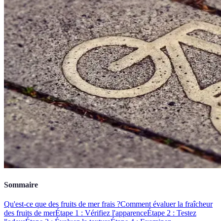
Sommaire
Qu'est-ce que des fruits de mer frais ?
Comment évaluer la fraîcheur
des fruits de mer
Étape 1 : Vérifiez l'apparence
Étape 2 : Testez