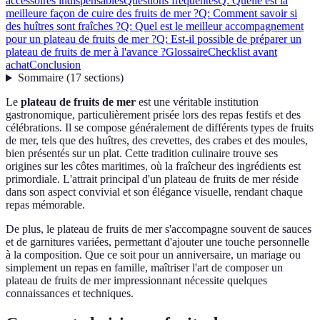
accessoires indispensables
Questions fréquentes
Q: Quelle est la
meilleure façon de cuire des fruits de mer ?
Q: Comment savoir si
des huîtres sont fraîches ?
Q: Quel est le meilleur accompagnement
pour un plateau de fruits de mer ?
Q: Est-il possible de préparer un
plateau de fruits de mer à l'avance ?
Glossaire
Checklist avant
achat
Conclusion
Sommaire
(
17
sections
)
Le
plateau de fruits de mer
est une véritable institution
gastronomique, particulièrement prisée lors des repas festifs et des
célébrations. Il se compose généralement de différents types de fruits
de mer, tels que des huîtres, des crevettes, des crabes et des moules,
bien présentés sur un plat. Cette tradition culinaire trouve ses
origines sur les côtes maritimes, où la fraîcheur des ingrédients est
primordiale. L'attrait principal d'un plateau de fruits de mer réside
dans son aspect convivial et son élégance visuelle, rendant chaque
repas mémorable.
De plus, le plateau de fruits de mer s'accompagne souvent de sauces
et de garnitures variées, permettant d'ajouter une touche personnelle
à la composition. Que ce soit pour un anniversaire, un mariage ou
simplement un repas en famille, maîtriser l'art de composer un
plateau de fruits de mer impressionnant nécessite quelques
connaissances et techniques.