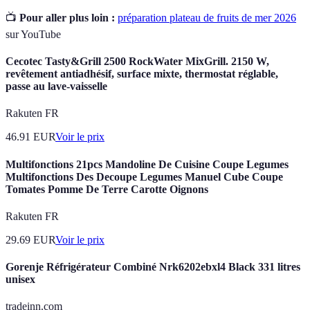
📺
Pour aller plus loin :
préparation plateau de fruits de mer 2026
sur YouTube
Cecotec Tasty&Grill 2500 RockWater MixGrill. 2150 W,
revêtement antiadhésif, surface mixte, thermostat réglable,
passe au lave-vaisselle
Rakuten FR
46.91
EUR
Voir le prix
Multifonctions 21pcs Mandoline De Cuisine Coupe Legumes
Multifonctions Des Decoupe Legumes Manuel Cube Coupe
Tomates Pomme De Terre Carotte Oignons
Rakuten FR
29.69
EUR
Voir le prix
Gorenje Réfrigérateur Combiné Nrk6202ebxl4 Black 331 litres
unisex
tradeinn.com