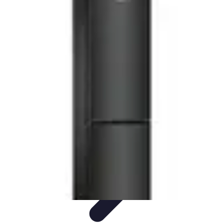
Guide Fruits de Mer
Préparation et Techniques
Astuces et conseils
Recettes et
Techniques
Santé et Nutrition
Choix des Fruits de Mer
Guide Fruits de Mer