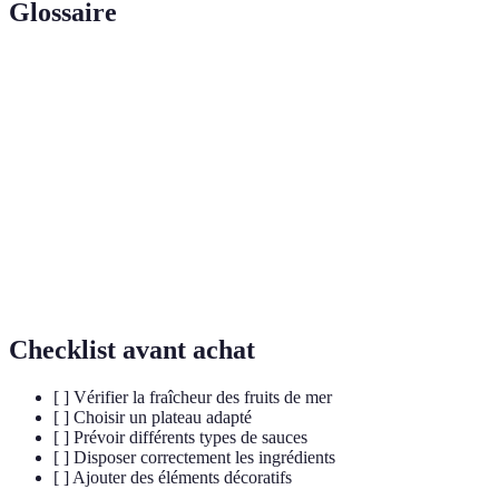
Glossaire
Terme
Définition
Fruits de
Ensemble des produits marins comestibles, tels que
mer
crustacés et mollusques.
Mise en
Petit plat servi pour stimuler l'appétit avant un plat
bouche
principal.
Ramequin
Petit récipient pour servir des sauces ou garnitures.
Checklist avant achat
[ ] Vérifier la fraîcheur des fruits de mer
[ ] Choisir un plateau adapté
[ ] Prévoir différents types de sauces
[ ] Disposer correctement les ingrédients
[ ] Ajouter des éléments décoratifs