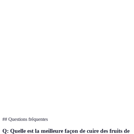
Plateau en bois
Léger
Durable
Écologique
Couteau à huîtres
Pratique
Aiguisé
Ergonomique
Multitude
Ramequins pour
En
Faciles à
de
sauces
porcelaine
nettoyer
couleurs
Huile d’olive
Arôme
Bio
Grecque
premium
riche
## Questions fréquentes
Q: Quelle est la meilleure façon de cuire des fruits de