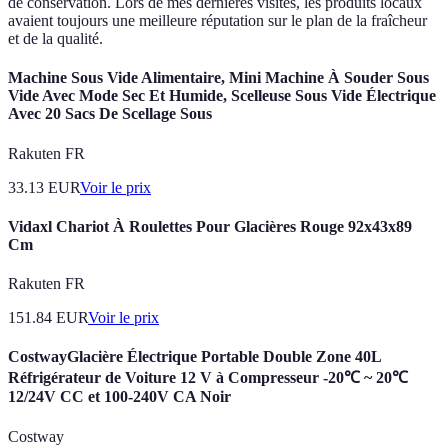
de conservation. Lors de mes dernières visites, les produits locaux
avaient toujours une meilleure réputation sur le plan de la fraîcheur
et de la qualité.
Machine Sous Vide Alimentaire, Mini Machine À Souder Sous
Vide Avec Mode Sec Et Humide, Scelleuse Sous Vide Électrique
Avec 20 Sacs De Scellage Sous
Rakuten FR
33.13
EUR
Voir le prix
Vidaxl Chariot À Roulettes Pour Glacières Rouge 92x43x89
Cm
Rakuten FR
151.84
EUR
Voir le prix
CostwayGlacière Électrique Portable Double Zone 40L
Réfrigérateur de Voiture 12 V à Compresseur -20℃ ~ 20℃
12/24V CC et 100-240V CA Noir
Costway