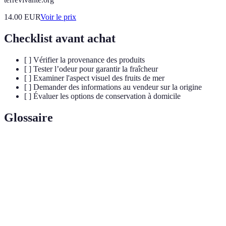
14.00
EUR
Voir le prix
Checklist avant achat
[ ] Vérifier la provenance des produits
[ ] Tester l’odeur pour garantir la fraîcheur
[ ] Examiner l'aspect visuel des fruits de mer
[ ] Demander des informations au vendeur sur la origine
[ ] Évaluer les options de conservation à domicile
Glossaire
Terme
Définition
Fruits de
Organismes aquatiques comestibles, incluant
mer
poissons et crustacés.
Capacité à maintenir les pratiques de pêche sans
Durabilité
épuiser les stocks.