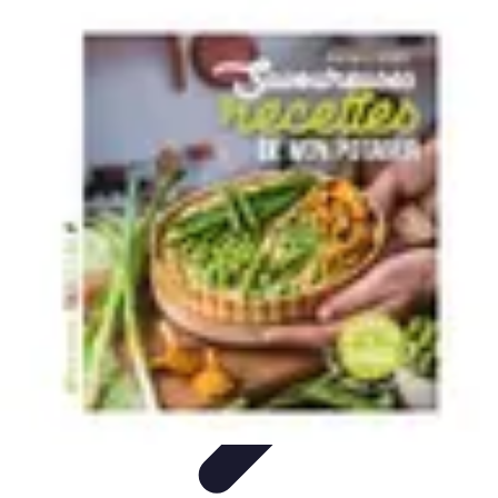
Guide Fruits de Mer
Préparation et Techniques
Astuces et conseils
Recettes et
Techniques
Santé et Nutrition
Choix des Fruits de Mer
Guide Fruits de Mer