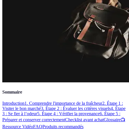
Sommaire
Introduction
1. Comprendre l'importance de la fraîcheur
2. Étape 1 :
Visiter le bon marché
3. Étape 2 : Évaluer les critères visuels
4. Étape
3 : Se fier à l’odeur
5. Étape 4 : Vérifier la provenance
6. Étape 5 :
Préparer et conserver correctement
Checklist avant achat
Glossaire
📺
Ressource Vidéo
FAQ
Produits recommandés