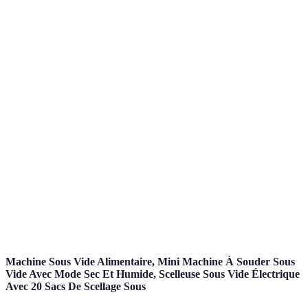
Généralement
Souve
Prix
Peut varier
supérieur
cher
Limitée aux
Large choix
Variété
Média
commerces locaux
disponible
Confiance
Dépend du vendeur
Méfiance possible
Confia
Machine Sous Vide Alimentaire, Mini Machine À Souder Sous
Vide Avec Mode Sec Et Humide, Scelleuse Sous Vide Électrique
Avec 20 Sacs De Scellage Sous