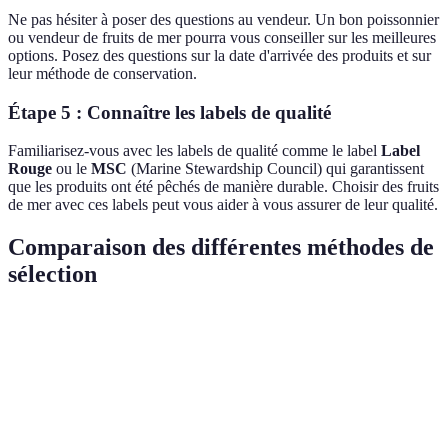
Ne pas hésiter à poser des questions au vendeur. Un bon poissonnier
ou vendeur de fruits de mer pourra vous conseiller sur les meilleures
options. Posez des questions sur la date d'arrivée des produits et sur
leur méthode de conservation.
Étape 5 : Connaître les labels de qualité
Familiarisez-vous avec les labels de qualité comme le label
Label
Rouge
ou le
MSC
(Marine Stewardship Council) qui garantissent
que les produits ont été pêchés de manière durable. Choisir des fruits
de mer avec ces labels peut vous aider à vous assurer de leur qualité.
Comparaison des différentes méthodes de
sélection
Critère
Système Traditionnel
Système en Ligne
March
Bonne, dépend de la
Variable, dépend
Fraîcheur
Excell
provenance
du vendeur