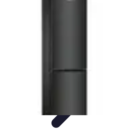
Guide Fruits de Mer
Préparation et Techniques
Astuces et conseils
Recettes et
Techniques
Santé et Nutrition
Choix des Fruits de Mer
Guide Fruits de Mer