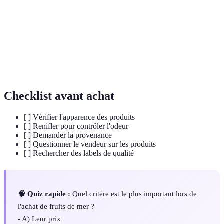
Label
Label français indiquant une qualité supérieure des
Rouge
produits alimentaires
Marine Stewardship Council, certification de la pêche
MSC
durable
Checklist avant achat
[ ] Vérifier l'apparence des produits
[ ] Renifler pour contrôler l'odeur
[ ] Demander la provenance
[ ] Questionner le vendeur sur les produits
[ ] Rechercher des labels de qualité
🧠 Quiz rapide :
Quel critère est le plus important lors de
l'achat de fruits de mer ?
- A) Leur prix