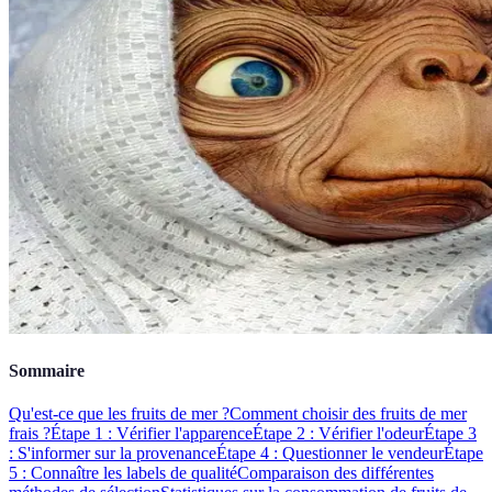
Sommaire
Qu'est-ce que les fruits de mer ?
Comment choisir des fruits de mer
frais ?
Étape 1 : Vérifier l'apparence
Étape 2 : Vérifier l'odeur
Étape 3
: S'informer sur la provenance
Étape 4 : Questionner le vendeur
Étape
5 : Connaître les labels de qualité
Comparaison des différentes