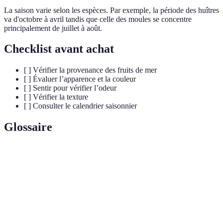
La saison varie selon les espèces. Par exemple, la période des huîtres
va d'octobre à avril tandis que celle des moules se concentre
principalement de juillet à août.
Checklist avant achat
[ ] Vérifier la provenance des fruits de mer
[ ] Évaluer l’apparence et la couleur
[ ] Sentir pour vérifier l’odeur
[ ] Vérifier la texture
[ ] Consulter le calendrier saisonnier
Glossaire
Terme
Définition
Fruits de
Ensemble des produits aquatiques comestibles,
mer
incluant crustacés et mollusques.
État d'un produit alimentaire, garantissant sa
Fraîcheur