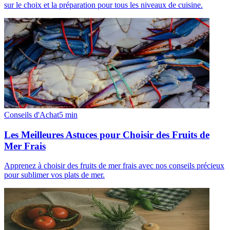
sur le choix et la préparation pour tous les niveaux de cuisine.
Conseils d'Achat
5
min
Les Meilleures Astuces pour Choisir des Fruits de
Mer Frais
Apprenez à choisir des fruits de mer frais avec nos conseils précieux
pour sublimer vos plats de mer.