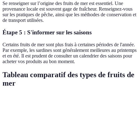
Se renseigner sur l’origine des fruits de mer est essentiel. Une
provenance locale est souvent gage de fraîcheur. Renseignez-vous
sur les pratiques de pêche, ainsi que les méthodes de conservation et
de transport utilisées.
Étape 5 : S'informer sur les saisons
Certains fruits de mer sont plus frais à certaines périodes de l'année.
Par exemple, les sardines sont généralement meilleures au printemps
et en été. Il est prudent de consulter un calendrier des saisons pour
acheter vos produits au bon moment.
Tableau comparatif des types de fruits de
mer
Type de fruit de mer
Apparence
Odeur
Texture
V
P
Brillantes,
Crevettes
Iodée
Ferme
p
translucides
s