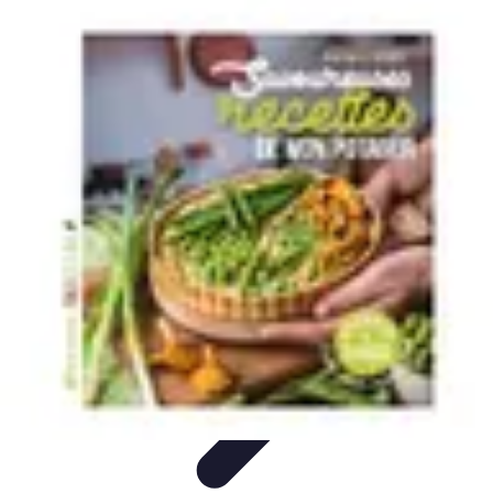
Guide Fruits de Mer
Préparation et Techniques
Astuces et conseils
Recettes et
Techniques
Santé et Nutrition
Choix des Fruits de Mer
Guide Fruits de Mer