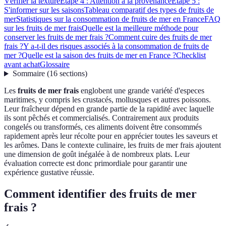
Vérifier la texture
Étape 4 : Attention à la provenance
Étape 5 :
S'informer sur les saisons
Tableau comparatif des types de fruits de
mer
Statistiques sur la consommation de fruits de mer en France
FAQ
sur les fruits de mer frais
Quelle est la meilleure méthode pour
conserver les fruits de mer frais ?
Comment cuire des fruits de mer
frais ?
Y a-t-il des risques associés à la consommation de fruits de
mer ?
Quelle est la saison des fruits de mer en France ?
Checklist
avant achat
Glossaire
Sommaire
(
16
sections
)
Les
fruits de mer frais
englobent une grande variété d'especes
maritimes, y compris les crustacés, mollusques et autres poissons.
Leur fraîcheur dépend en grande partie de la rapidité avec laquelle
ils sont pêchés et commercialisés. Contrairement aux produits
congelés ou transformés, ces aliments doivent être consommés
rapidement après leur récolte pour en apprécier toutes les saveurs et
les arômes. Dans le contexte culinaire, les fruits de mer frais ajoutent
une dimension de goût inégalée à de nombreux plats. Leur
évaluation correcte est donc primordiale pour garantir une
expérience gustative réussie.
Comment identifier des fruits de mer
frais ?