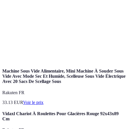
I
Coquilles
Moules
Marine
Lisse
p
fermées
p
Coquilles
E
Huîtres
Fraîche
Ferme
humides
c
Écailles
P
Poissons
Marine
Élastique
brillantes
pl
Machine Sous Vide Alimentaire, Mini Machine À Souder Sous
Vide Avec Mode Sec Et Humide, Scelleuse Sous Vide Électrique
Avec 20 Sacs De Scellage Sous
Rakuten FR
33.13
EUR
Voir le prix
Vidaxl Chariot À Roulettes Pour Glacières Rouge 92x43x89
Cm