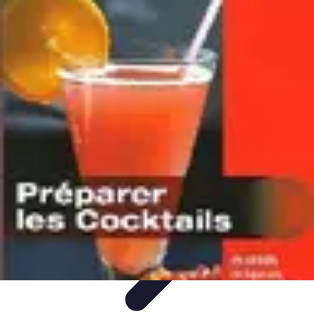
Guide Fruits de Mer
Préparation et Techniques
Astuces et conseils
Recettes et
Techniques
Santé et Nutrition
Choix des Fruits de Mer
Guide Fruits de Mer