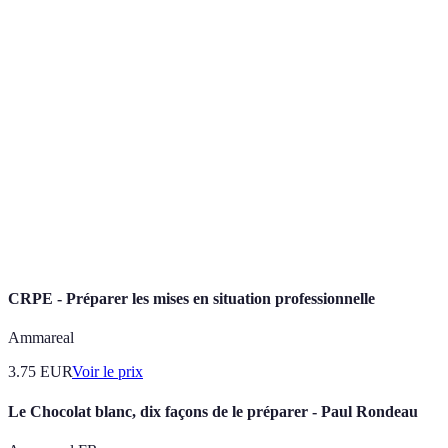
Terme
Définition
Un bouillon préparé avec des arêtes de poisson,
Fumet
souvent utilisé comme base pour les sauces.
Technique de découpe permettant d'obtenir des filets
Filetage
de poisson en retirant la peau et les arêtes.
Mélange de liquides et d'épices utilisé pour faire
Marinade
macérer les aliments afin d'améliorer leur saveur.
CRPE - Préparer les mises en situation professionnelle
Ammareal
3.75
EUR
Voir le prix
Le Chocolat blanc, dix façons de le préparer - Paul Rondeau