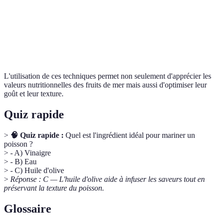
Ajo
des
Bouilli
Crustacés
5-7 min
lég
pou
arô
L'utilisation de ces techniques permet non seulement d'apprécier les
valeurs nutritionnelles des fruits de mer mais aussi d'optimiser leur
goût et leur texture.
Quiz rapide
>
🧠 Quiz rapide :
Quel est l'ingrédient idéal pour mariner un
poisson ?
> - A) Vinaigre
> - B) Eau
> - C) Huile d'olive
>
Réponse : C — L'huile d'olive aide à infuser les saveurs tout en
préservant la texture du poisson.
Glossaire