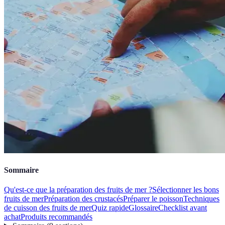
Sommaire
Qu'est-ce que la préparation des fruits de mer ?
Sélectionner les bons
fruits de mer
Préparation des crustacés
Préparer le poisson
Techniques
de cuisson des fruits de mer
Quiz rapide
Glossaire
Checklist avant
achat
Produits recommandés