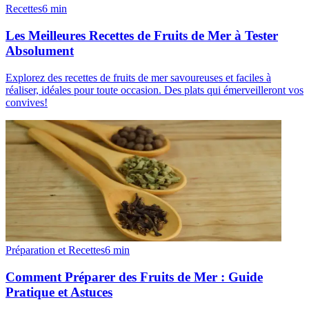
Recettes
6
min
Les Meilleures Recettes de Fruits de Mer à Tester
Absolument
Explorez des recettes de fruits de mer savoureuses et faciles à
réaliser, idéales pour toute occasion. Des plats qui émerveilleront vos
convives!
Préparation et Recettes
6
min
Comment Préparer des Fruits de Mer : Guide
Pratique et Astuces