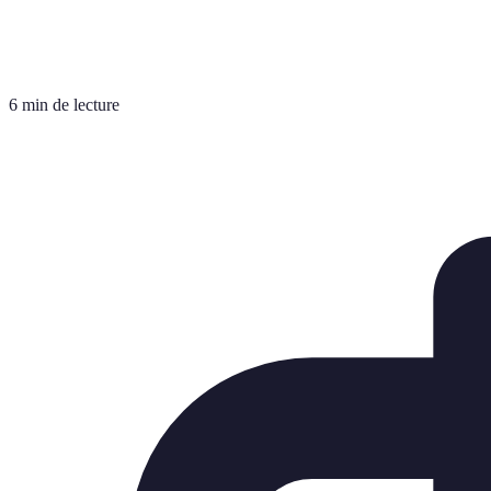
6 min de lecture