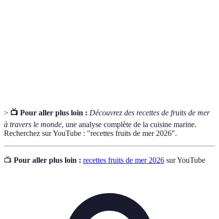
Fruits de
Organismes marins comestibles, souvent utilisés dans
mer
la cuisine.
Ceviche
Plat à base de poisson cru mariné dans des agrumes.
Plat de riz crémeux, souvent préparé avec du
Risotto
bouillon.
>
📺 Pour aller plus loin :
Découvrez des recettes de fruits de mer
à travers le monde
, une analyse complète de la cuisine marine.
Recherchez sur YouTube : "recettes fruits de mer 2026".
📺
Pour aller plus loin :
recettes fruits de mer 2026
sur YouTube