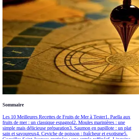
Sommaire
Les 10 Meilleures Recettes de Fruits de Mer à Tester
1. Paella aux
fruits de mer : un classique espagnol
2. Moules marinières : une
simple mais délicieuse préparation
3. Saumon en papillote : un plat
sain et savoureux
4. Ceviche de poisson : fraîcheur et exotisme
5.