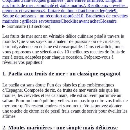
Coquilles Saint-Jacques gratinées : une entrée raffinée
6. Linguine
aux fruits de mer : simplicité et goûts marins
7. Risotto aux crevettes :
crémeux et savoureux
8. Tartare de thon : fraîcheur et légèreté
9.
Soupe de poissons : un réconfort apprécié
10. Brochettes de crevettes
marinées : grillades savoureuses
Checklist avant achat
Glossaire
Sommaire
(
13
sections
)
Les fruits de mer sont un véritable délice culinaire prisé à travers le
monde. Que vous soyez un amateur de poissons ou de crustacés,
leur polyvalence en cuisine est remarquable. Dans cet article, nous
vous proposons une sélection des 10 meilleures recettes de fruits de
mer à tester, adaptées pour chaque occasion. Préparez-vous à
réveiller vos papilles !
1. Paella aux fruits de mer : un classique espagnol
La paella est sans doute l’un des plats les plus emblématiques
d’Espagne. Composée de riz, de fruits de mer variés tels que les
moules, les crevettes et les calamars, elle est souvent parfumée au
safran. Pour un bon équilibre, veillez à ne pas trop cuire vos fruits de
mer pour qu’ils restent tendres et savoureux. Vous pouvez ajouter
une touche de citron et de persil frais avant de servir pour éveiller les
arômes.
2. Moules marinières : une simple mais délicieuse