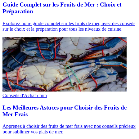
Guide Complet sur les Fruits de Mer : Choix et
Préparation
Explorez notre guide complet sur les fruits de mer, avec des conseils
sur le choix et la préparation pour tous les niveaux de cuisine.
Conseils d'Achat
5
min
Les Meilleures Astuces pour Choisir des Fruits de
Mer Frais
Apprenez à choisir des fruits de mer frais avec nos conseils précieux
pour sublimer vos plats de mer.