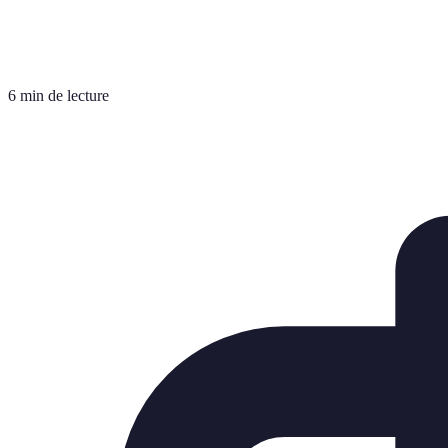
6 min de lecture