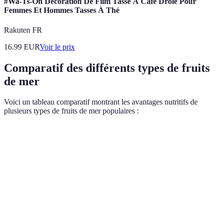
#Wa-Ts-On Décoration De Film Tasse À Café Drôle Pour
Femmes Et Hommes Tasses À Thé
Rakuten FR
16.99
EUR
Voir le prix
Comparatif des différents types de fruits
de mer
Voici un tableau comparatif montrant les avantages nutritifs de
plusieurs types de fruits de mer populaires :
Type de fruit de mer
Protéines (g/100g)
Oméga-3 (g/100g)
Saumon
25
2.3
Crevettes
24
0.3
Moules
25
1.5