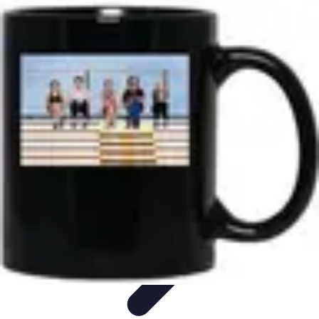
Guide Fruits de Mer
Préparation et Techniques
Astuces et conseils
Recettes et
Techniques
Santé et Nutrition
Choix des Fruits de Mer
Guide Fruits de Mer