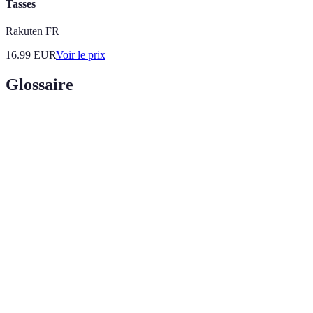
Tasses
Rakuten FR
16.99
EUR
Voir le prix
Glossaire
Terme
Définition
Acides gras essentiels, bénéfiques pour la santé
Oméga-3
cardiaque et le fonctionnement du cerveau.
Minéral essentiel, jouant un rôle crucial dans la
Sélénium
défense de l'organisme contre le stress oxydatif.
Élevage contrôlé de poissons et autres organismes
Aquaculture
aquatiques, crucial pour répondre aux besoins
alimentaires croissants.