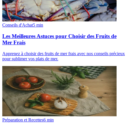
Conseils d'Achat
5
min
Les Meilleures Astuces pour Choisir des Fruits de
Mer Frais
Apprenez à choisir des fruits de mer frais avec nos conseils précieux
pour sublimer vos plats de mer.
Préparation et Recettes
6
min