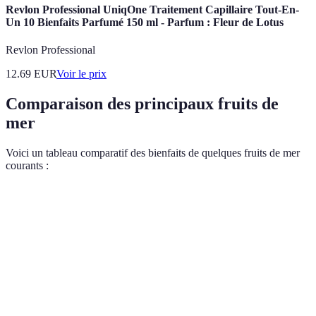
Revlon Professional UniqOne Traitement Capillaire Tout-En-
Un 10 Bienfaits Parfumé 150 ml - Parfum : Fleur de Lotus
Revlon Professional
12.69
EUR
Voir le prix
Comparaison des principaux fruits de
mer
Voici un tableau comparatif des bienfaits de quelques fruits de mer
courants :
Type de fruit de mer
Protéines (pour 100g)
Acides gras omég
Saumon
25
2.6
Crevettes
24
0.5
Huîtres
9
0.2