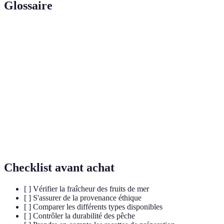
Glossaire
Terme
Définition
Acides gras
Des graisses polyinsaturées bénéfiques pour le cœur
oméga-3
et le cerveau.
Nutriments essentiels à la construction et la
Protéines
réparation des cellules.
Composés organiques nécessaires à la normalisation
Vitamines
des processus métaboliques.
Checklist avant achat
[ ] Vérifier la fraîcheur des fruits de mer
[ ] S'assurer de la provenance éthique
[ ] Comparer les différents types disponibles
[ ] Contrôler la durabilité des pêche