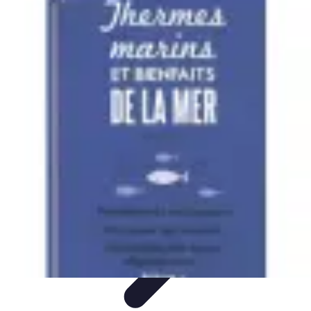
Guide Fruits de Mer
Préparation et Techniques
Astuces et conseils
Recettes et
Techniques
Santé et Nutrition
Choix des Fruits de Mer
Guide Fruits de Mer