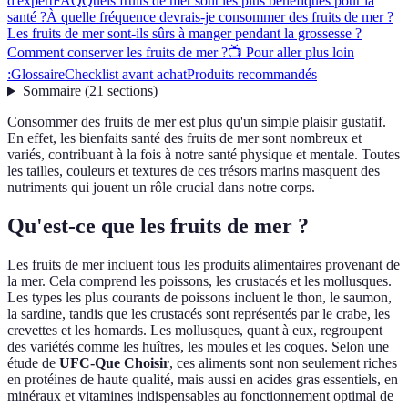
d'expert
FAQ
Quels fruits de mer sont les plus bénéfiques pour la
santé ?
À quelle fréquence devrais-je consommer des fruits de mer ?
Les fruits de mer sont-ils sûrs à manger pendant la grossesse ?
Comment conserver les fruits de mer ?
📺 Pour aller plus loin
:
Glossaire
Checklist avant achat
Produits recommandés
Sommaire
(
21
sections
)
Consommer des fruits de mer est plus qu'un simple plaisir gustatif.
En effet, les bienfaits santé des fruits de mer sont nombreux et
variés, contribuant à la fois à notre santé physique et mentale. Toutes
les tailles, couleurs et textures de ces trésors marins masquent des
nutriments qui jouent un rôle crucial dans notre corps.
Qu'est-ce que les fruits de mer ?
Les fruits de mer incluent tous les produits alimentaires provenant de
la mer. Cela comprend les poissons, les crustacés et les mollusques.
Les types les plus courants de poissons incluent le thon, le saumon,
la sardine, tandis que les crustacés sont représentés par le crabe, les
crevettes et les homards. Les mollusques, quant à eux, regroupent
des variétés comme les huîtres, les moules et les coques. Selon une
étude de
UFC-Que Choisir
, ces aliments sont non seulement riches
en protéines de haute qualité, mais aussi en acides gras essentiels, en
minéraux et vitamines indispensables au fonctionnement optimal de