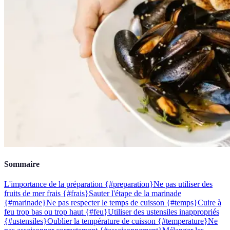
Sommaire
L'importance de la préparation {#preparation}
Ne pas utiliser des
fruits de mer frais {#frais}
Sauter l'étape de la marinade
{#marinade}
Ne pas respecter le temps de cuisson {#temps}
Cuire à
feu trop bas ou trop haut {#feu}
Utiliser des ustensiles inappropriés
{#ustensiles}
Oublier la température de cuisson {#temperature}
Ne