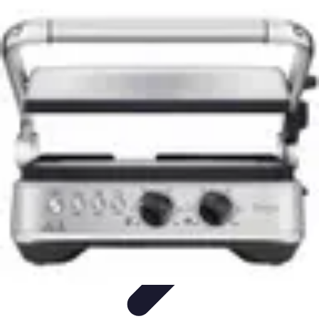
Guide Fruits de Mer
Préparation et Techniques
Astuces et conseils
Recettes et
Techniques
Santé et Nutrition
Choix des Fruits de Mer
Guide Fruits de Mer