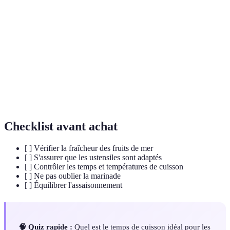
Fruits de
Organismes marins comestibles, y compris les
mer
poissons, crustacés et mollusques.
Mélange liquide d'herbes et d'acides, utilisé pour
Marinade
assaisonner et attendrir les aliments.
La chaleur à laquelle les aliments, en particulier
Température
les protéines, doivent atteindre pour être sans
de cuisson
danger à consommer.
Checklist avant achat
[ ] Vérifier la fraîcheur des fruits de mer
[ ] S'assurer que les ustensiles sont adaptés
[ ] Contrôler les temps et températures de cuisson
[ ] Ne pas oublier la marinade
[ ] Équilibrer l'assaisonnement
🧠 Quiz rapide :
Quel est le temps de cuisson idéal pour les