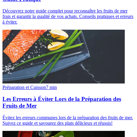
Découvrez notre guide complet pour reconnaître les fruits de mer
frais et garantir la qualité de vos achats. Conseils pratiques et erreurs
à éviter.
Préparation et Cuisson
7
min
Les Erreurs à Éviter Lors de la Préparation des
Fruits de Mer
Évitez les erreurs communes lors de la préparation des fruits de mer.
Suivez ce guide et savourez des plats délicieux et réussis!