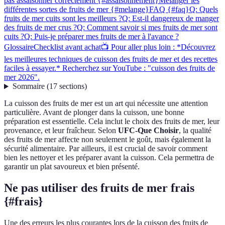
pas assaisonner correctement {#assaisonnement}
Mélanger les
différentes sortes de fruits de mer {#melange}
FAQ {#faq}
Q: Quels
fruits de mer cuits sont les meilleurs ?
Q: Est-il dangereux de manger
des fruits de mer crus ?
Q: Comment savoir si mes fruits de mer sont
cuits ?
Q: Puis-je préparer mes fruits de mer à l'avance ?
Glossaire
Checklist avant achat
📺 Pour aller plus loin : *Découvrez
les meilleures techniques de cuisson des fruits de mer et des recettes
faciles à essayer.* Recherchez sur YouTube : "cuisson des fruits de
mer 2026".
Sommaire
(
17
sections
)
La cuisson des fruits de mer est un art qui nécessite une attention
particulière. Avant de plonger dans la cuisson, une bonne
préparation est essentielle. Cela inclut le choix des fruits de mer, leur
provenance, et leur fraîcheur. Selon
UFC-Que Choisir
, la qualité
des fruits de mer affecte non seulement le goût, mais également la
sécurité alimentaire. Par ailleurs, il est crucial de savoir comment
bien les nettoyer et les préparer avant la cuisson. Cela permettra de
garantir un plat savoureux et bien présenté.
Ne pas utiliser des fruits de mer frais
{#frais}
Une des erreurs les plus courantes lors de la cuisson des fruits de