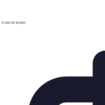
6 min de lecture