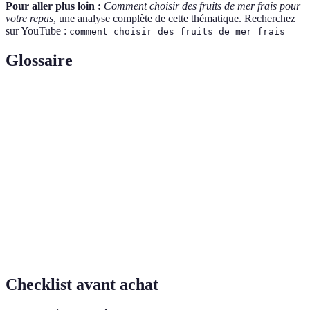
Pour aller plus loin :
Comment choisir des fruits de mer frais pour
votre repas
, une analyse complète de cette thématique. Recherchez
sur YouTube :
comment choisir des fruits de mer frais
Glossaire
Terme
Définition
Fruits de
Ensemble des produits comestibles provenant des
mer
mers, incluant poissons, crustacés et mollusques.
Capacité d’un système à maintenir ses fonctions tout
Durabilité
en préservant ses ressources sur le long terme.
Informations affichées sur les produits alimentaires,
Étiquetage
indiquant leur provenance et leur qualité.
Checklist avant achat