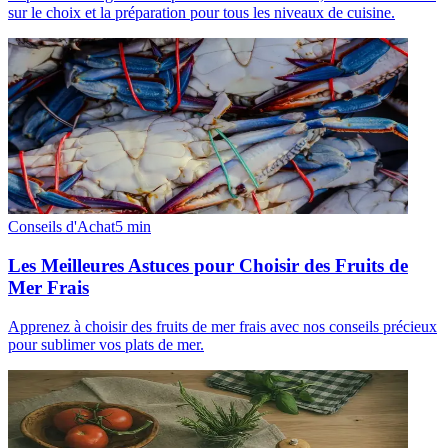
sur le choix et la préparation pour tous les niveaux de cuisine.
Conseils d'Achat
5
min
Les Meilleures Astuces pour Choisir des Fruits de
Mer Frais
Apprenez à choisir des fruits de mer frais avec nos conseils précieux
pour sublimer vos plats de mer.