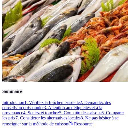
Sommaire
Introduction
1. Vérifiez la fraîcheur visuelle
2. Demandez des
conseils au poissonnier
3. Attention aux étiquettes et à la
provenance
4. Sentez et touchez
5. Connaître les saisons
6. Comparer
les prix
7. Considérer les alternatives locales
8. Ne pas hésiter à se
renseigner sur la méthode de cuisson
📺 Ressource