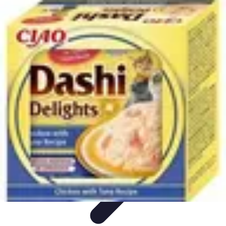
Guide Fruits de Mer
Préparation et Techniques
Astuces et conseils
Recettes et
Techniques
Santé et Nutrition
Choix des Fruits de Mer
Guide Fruits de Mer