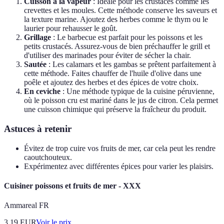
Cuisson à la vapeur
: Idéale pour les crustacés comme les
crevettes et les moules. Cette méthode conserve les saveurs et
la texture marine. Ajoutez des herbes comme le thym ou le
laurier pour rehausser le goût.
Grillage
: Le barbecue est parfait pour les poissons et les
petits crustacés. Assurez-vous de bien préchauffer le grill et
d'utiliser des marinades pour éviter de sécher la chair.
Sautée
: Les calamars et les gambas se prêtent parfaitement à
cette méthode. Faites chauffer de l'huile d'olive dans une
poêle et ajoutez des herbes et des épices de votre choix.
En ceviche
: Une méthode typique de la cuisine péruvienne,
où le poisson cru est mariné dans le jus de citron. Cela permet
une cuisson chimique qui préserve la fraîcheur du produit.
Astuces à retenir
Évitez de trop cuire vos fruits de mer, car cela peut les rendre
caoutchouteux.
Expérimentez avec différentes épices pour varier les plaisirs.
Cuisiner poissons et fruits de mer - XXX
Ammareal FR
3.19
EUR
Voir le prix