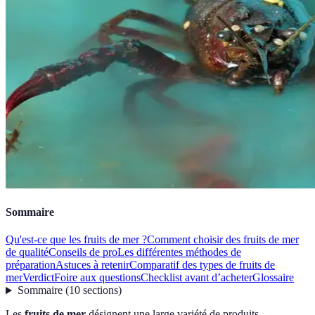
Sommaire
Qu'est-ce que les fruits de mer ?
Comment choisir des fruits de mer
de qualité
Conseils de pro
Les différentes méthodes de
préparation
Astuces à retenir
Comparatif des types de fruits de
mer
Verdict
Foire aux questions
Checklist avant d’acheter
Glossaire
Sommaire
(
10
sections
)
Les
fruits de mer
désignent une large variété de produits