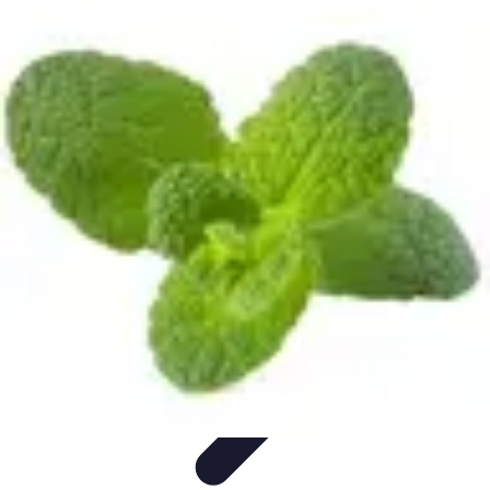
Guide Fruits de Mer
Préparation et Techniques
Astuces et conseils
Recettes et
Techniques
Santé et Nutrition
Choix des Fruits de Mer
Guide Fruits de Mer