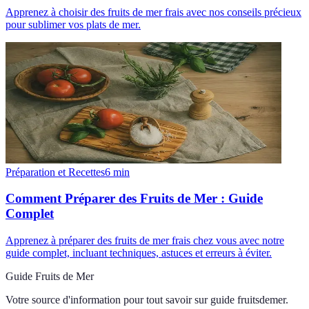
Apprenez à choisir des fruits de mer frais avec nos conseils précieux
pour sublimer vos plats de mer.
Préparation et Recettes
6
min
Comment Préparer des Fruits de Mer : Guide
Complet
Apprenez à préparer des fruits de mer frais chez vous avec notre
guide complet, incluant techniques, astuces et erreurs à éviter.
Guide Fruits de Mer
Votre source d'information pour tout savoir sur
guide fruitsdemer
.