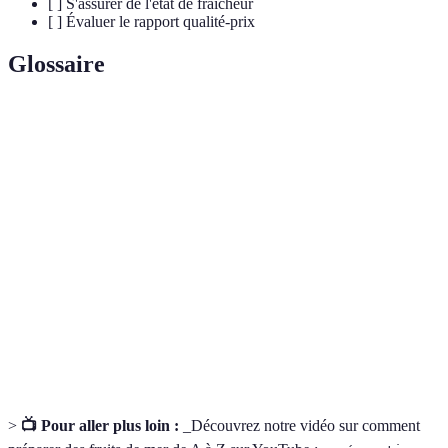
[ ] S'assurer de l'état de fraîcheur
[ ] Évaluer le rapport qualité-prix
Glossaire
Terme
Définition
Fruits de
Produits comestibles issus de la mer, incluant les
mer
crustacés, mollusques et poissons.
Période durant laquelle un produit est disponible,
Saisonnalité
souvent synonyme de meilleure qualité et goût.
Mélange de liquides et d'épices utilisé pour
Marinade
aromatiser et attendrir les viandes et les fruits de
mer.
>
📺 Pour aller plus loin :
_Découvrez notre vidéo sur comment