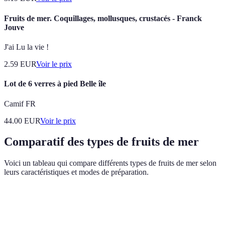
Fruits de mer. Coquillages, mollusques, crustacés - Franck
Jouve
J'ai Lu la vie !
2.59
EUR
Voir le prix
Lot de 6 verres à pied Belle île
Camif FR
44.00
EUR
Voir le prix
Comparatif des types de fruits de mer
Voici un tableau qui compare différents types de fruits de mer selon
leurs caractéristiques et modes de préparation.
Type de fruit de mer
Goût
Méthodes de cuisson
Popula
Doux
Très po