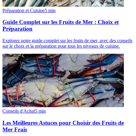
Préparation et Cuisine
5
min
Guide Complet sur les Fruits de Mer : Choix et
Préparation
Explorez notre guide complet sur les fruits de mer, avec des conseils
sur le choix et la préparation pour tous les niveaux de cuisine.
Conseils d'Achat
5
min
Les Meilleures Astuces pour Choisir des Fruits de
Mer Frais