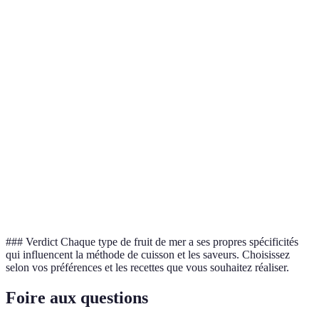
Coquilles Saint-
&
Sauté, gratin
les res
Jacques
délicat
gamme
Très po
Crevettes
Sucré
Grillées, en sauce
souvent
les sal
Tradit
À la vapeur,
Moules
Marin
consom
marinière
marini
Populai
Calamars
Neutre
Frits, en ceviche
tapas
### Verdict Chaque type de fruit de mer a ses propres spécificités
qui influencent la méthode de cuisson et les saveurs. Choisissez
selon vos préférences et les recettes que vous souhaitez réaliser.
Foire aux questions