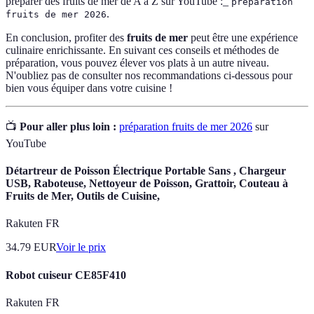
préparer des fruits de mer de A à Z sur YouTube :_
préparation
.
fruits de mer 2026
En conclusion, profiter des
fruits de mer
peut être une expérience
culinaire enrichissante. En suivant ces conseils et méthodes de
préparation, vous pouvez élever vos plats à un autre niveau.
N'oubliez pas de consulter nos recommandations ci-dessous pour
bien vous équiper dans votre cuisine !
📺
Pour aller plus loin :
préparation fruits de mer 2026
sur
YouTube
Détartreur de Poisson Électrique Portable Sans , Chargeur
USB, Raboteuse, Nettoyeur de Poisson, Grattoir, Couteau à
Fruits de Mer, Outils de Cuisine,
Rakuten FR
34.79
EUR
Voir le prix
Robot cuiseur CE85F410
Rakuten FR