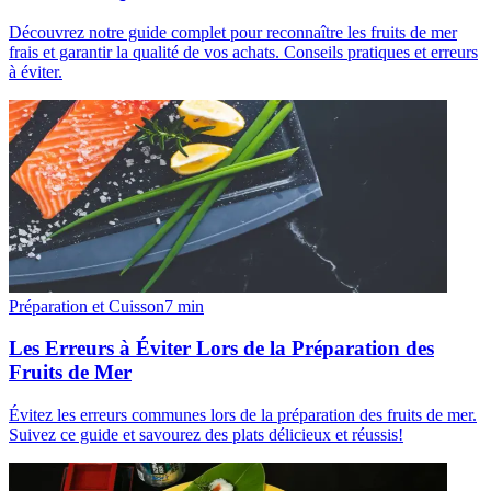
Découvrez notre guide complet pour reconnaître les fruits de mer
frais et garantir la qualité de vos achats. Conseils pratiques et erreurs
à éviter.
Préparation et Cuisson
7
min
Les Erreurs à Éviter Lors de la Préparation des
Fruits de Mer
Évitez les erreurs communes lors de la préparation des fruits de mer.
Suivez ce guide et savourez des plats délicieux et réussis!