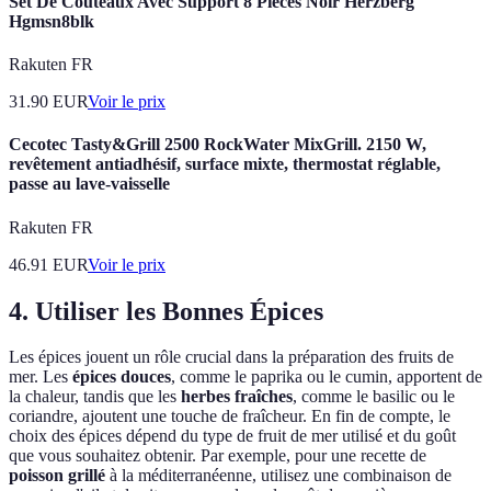
Set De Couteaux Avec Support 8 Pièces Noir Herzberg
Hgmsn8blk
Rakuten FR
31.90
EUR
Voir le prix
Cecotec Tasty&Grill 2500 RockWater MixGrill. 2150 W,
revêtement antiadhésif, surface mixte, thermostat réglable,
passe au lave-vaisselle
Rakuten FR
46.91
EUR
Voir le prix
4. Utiliser les Bonnes Épices
Les épices jouent un rôle crucial dans la préparation des fruits de
mer. Les
épices douces
, comme le paprika ou le cumin, apportent de
la chaleur, tandis que les
herbes fraîches
, comme le basilic ou le
coriandre, ajoutent une touche de fraîcheur. En fin de compte, le
choix des épices dépend du type de fruit de mer utilisé et du goût
que vous souhaitez obtenir. Par exemple, pour une recette de
poisson grillé
à la méditerranéenne, utilisez une combinaison de