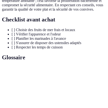
température ambiante ; cela favorise la prolifération bactérienne et
compromet la sécurité alimentaire. En respectant ces conseils, vous
garantir la qualité de votre plat et la sécurité de vos convives.
Checklist avant achat
[ ] Choisir des fruits de mer frais et locaux
[ ] Vérifier l'apparence et l'odeur
[ ] Planifier les marinades à l'avance
[ ] S'assurer de disposer des ustensiles adaptés
[ ] Respecter les temps de cuisson
Glossaire
Terme
Définition
Fruits de
Ensemble des animaux marins comestibles, y compris
mer
les poissons, crustacés et mollusques.
Mélange d'ingrédients utilisé pour infuser des saveurs
Marinade
dans la viande ou les fruits de mer avant la cuisson.