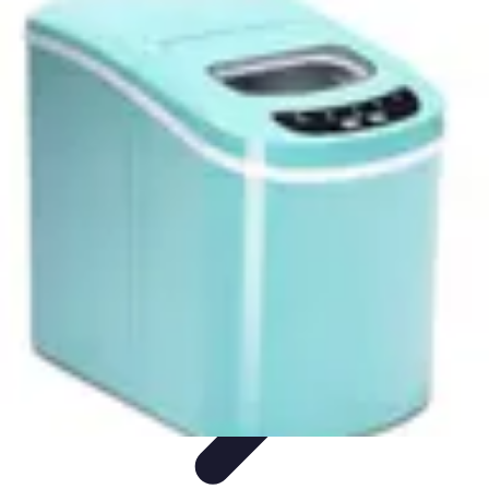
Guide Fruits de Mer
Préparation et Techniques
Astuces et conseils
Recettes et
Techniques
Santé et Nutrition
Choix des Fruits de Mer
Guide Fruits de Mer