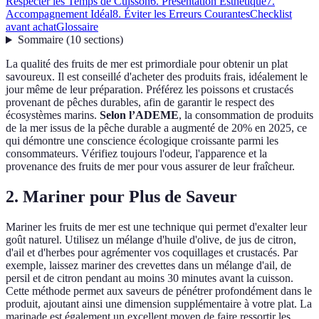
Respecter les Temps de Cuisson
6. Présentation Esthétique
7.
Accompagnement Idéal
8. Éviter les Erreurs Courantes
Checklist
avant achat
Glossaire
Sommaire
(
10
sections
)
La qualité des fruits de mer est primordiale pour obtenir un plat
savoureux. Il est conseillé d'acheter des produits frais, idéalement le
jour même de leur préparation. Préférez les poissons et crustacés
provenant de pêches durables, afin de garantir le respect des
écosystèmes marins.
Selon l’ADEME
, la consommation de produits
de la mer issus de la pêche durable a augmenté de 20% en 2025, ce
qui démontre une conscience écologique croissante parmi les
consommateurs. Vérifiez toujours l'odeur, l'apparence et la
provenance des fruits de mer pour vous assurer de leur fraîcheur.
2. Mariner pour Plus de Saveur
Mariner les fruits de mer est une technique qui permet d'exalter leur
goût naturel. Utilisez un mélange d'huile d'olive, de jus de citron,
d'ail et d'herbes pour agrémenter vos coquillages et crustacés. Par
exemple, laissez mariner des crevettes dans un mélange d'ail, de
persil et de citron pendant au moins 30 minutes avant la cuisson.
Cette méthode permet aux saveurs de pénétrer profondément dans le
produit, ajoutant ainsi une dimension supplémentaire à votre plat. La
marinade est également un excellent moyen de faire ressortir les