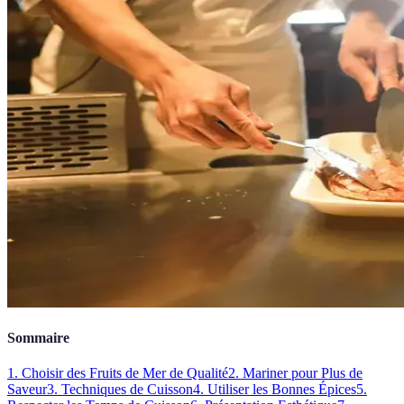
Sommaire
1. Choisir des Fruits de Mer de Qualité
2. Mariner pour Plus de
Saveur
3. Techniques de Cuisson
4. Utiliser les Bonnes Épices
5.