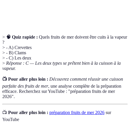
Temps de
Durée nécessaire pour cuire un aliment de manière
cuisson
adéquate, assurant ainsi sa tendreté et sa sécurité.
>
🧠 Quiz rapide :
Quels fruits de mer doivent être cuits à la vapeur
?
> - A) Crevettes
> - B) Clams
> - C) Les deux
>
Réponse : C — Les deux types se prêtent bien à la cuisson à la
vapeur.
📺 Pour aller plus loin :
Découvrez comment réussir une cuisson
parfaite des fruits de mer
, une analyse complète de la préparation
efficace. Recherchez sur YouTube : "préparation fruits de mer
2026".
📺
Pour aller plus loin :
préparation fruits de mer 2026
sur
YouTube