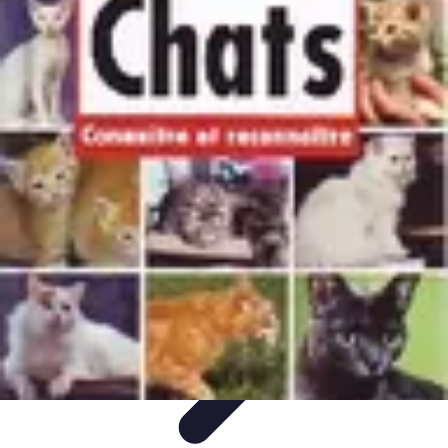
Guide Fruits de Mer
Préparation et Techniques
Astuces et conseils
Recettes et
Techniques
Santé et Nutrition
Choix des Fruits de Mer
Guide Fruits de Mer