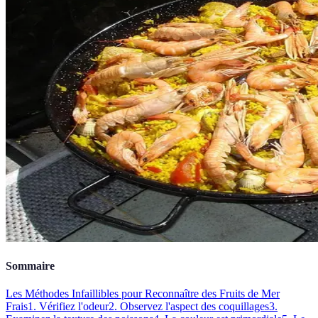
Sommaire
Les Méthodes Infaillibles pour Reconnaître des Fruits de Mer
Frais
1. Vérifiez l'odeur
2. Observez l'aspect des coquillages
3.