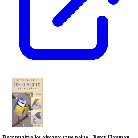
Reconnaître les oiseaux sans peine - Peter Hayman,