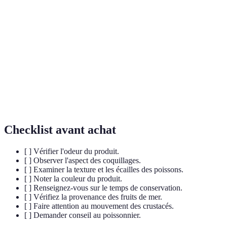
Fruits
Ensemble des produits marins comestibles, incluant
de mer
poissons, crustacés et mollusques.
Label
Certification qui garantit que les fruits de mer
MSC
proviennent de pêches durables.
Crustacé marin très prisé, connu pour sa chair délicate
Homard
et savoureuse.
Checklist avant achat
[ ] Vérifier l'odeur du produit.
[ ] Observer l'aspect des coquillages.
[ ] Examiner la texture et les écailles des poissons.
[ ] Noter la couleur du produit.
[ ] Renseignez-vous sur le temps de conservation.
[ ] Vérifiez la provenance des fruits de mer.
[ ] Faire attention au mouvement des crustacés.
[ ] Demander conseil au poissonnier.