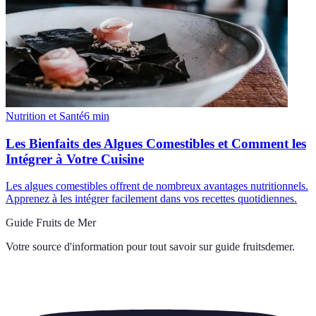
Nutrition et Santé
6
min
Les Bienfaits des Algues Comestibles et Comment les
Intégrer à Votre Cuisine
Les algues comestibles offrent de nombreux avantages nutritionnels.
Apprenez à les intégrer facilement dans vos recettes quotidiennes.
Guide Fruits de Mer
Votre source d'information pour tout savoir sur
guide fruitsdemer
.