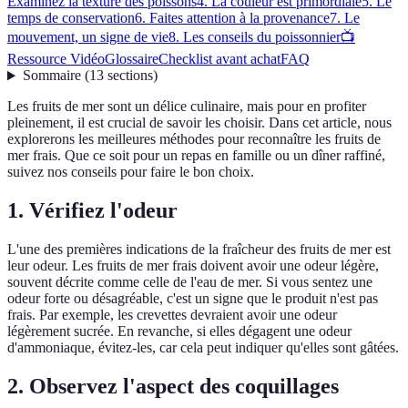
Examinez la texture des poissons
4. La couleur est primordiale
5. Le
temps de conservation
6. Faites attention à la provenance
7. Le
mouvement, un signe de vie
8. Les conseils du poissonnier
📺
Ressource Vidéo
Glossaire
Checklist avant achat
FAQ
Sommaire
(
13
sections
)
Les fruits de mer sont un délice culinaire, mais pour en profiter
pleinement, il est crucial de savoir les choisir. Dans cet article, nous
explorerons les meilleures méthodes pour reconnaître les fruits de
mer frais. Que ce soit pour un repas en famille ou un dîner raffiné,
suivez nos conseils pour faire le bon choix.
1. Vérifiez l'odeur
L'une des premières indications de la fraîcheur des fruits de mer est
leur odeur. Les fruits de mer frais doivent avoir une odeur légère,
souvent décrite comme celle de l'eau de mer. Si vous sentez une
odeur forte ou désagréable, c'est un signe que le produit n'est pas
frais. Par exemple, les crevettes devraient avoir une odeur
légèrement sucrée. En revanche, si elles dégagent une odeur
d'ammoniaque, évitez-les, car cela peut indiquer qu'elles sont gâtées.
2. Observez l'aspect des coquillages