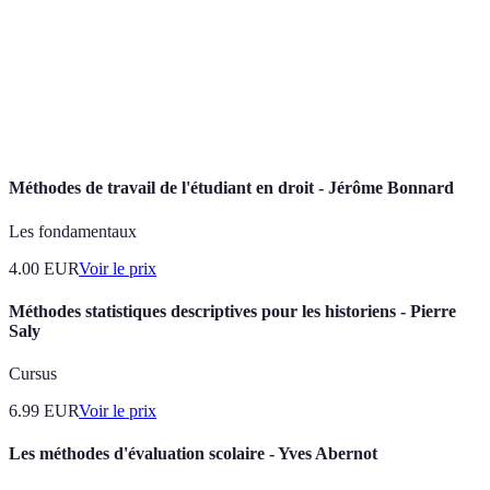
Invertebré aquatique, comme les coquillages et les
Mollusque
calmars.
Cuisson
Méthode de cuisson où les aliments sont scellés dans
sous-vide
un sac sous vide et cuits à une température contrôlée.
Méthodes de travail de l'étudiant en droit - Jérôme Bonnard
Les fondamentaux
4.00
EUR
Voir le prix
Méthodes statistiques descriptives pour les historiens - Pierre
Saly
Cursus
6.99
EUR
Voir le prix
Les méthodes d'évaluation scolaire - Yves Abernot