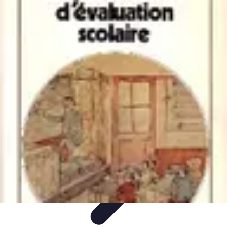
Guide Fruits de Mer
Préparation et Techniques
Astuces et conseils
Recettes et
Techniques
Santé et Nutrition
Choix des Fruits de Mer
Guide Fruits de Mer