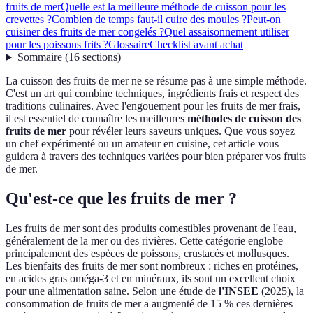
fruits de mer
Quelle est la meilleure méthode de cuisson pour les
crevettes ?
Combien de temps faut-il cuire des moules ?
Peut-on
cuisiner des fruits de mer congelés ?
Quel assaisonnement utiliser
pour les poissons frits ?
Glossaire
Checklist avant achat
Sommaire
(
16
sections
)
La cuisson des fruits de mer ne se résume pas à une simple méthode.
C'est un art qui combine techniques, ingrédients frais et respect des
traditions culinaires. Avec l'engouement pour les fruits de mer frais,
il est essentiel de connaître les meilleures
méthodes de cuisson des
fruits de mer
pour révéler leurs saveurs uniques. Que vous soyez
un chef expérimenté ou un amateur en cuisine, cet article vous
guidera à travers des techniques variées pour bien préparer vos fruits
de mer.
Qu'est-ce que les fruits de mer ?
Les fruits de mer sont des produits comestibles provenant de l'eau,
généralement de la mer ou des rivières. Cette catégorie englobe
principalement des espèces de poissons, crustacés et mollusques.
Les bienfaits des fruits de mer sont nombreux : riches en protéines,
en acides gras oméga-3 et en minéraux, ils sont un excellent choix
pour une alimentation saine. Selon une étude de
l'INSEE
(2025), la
consommation de fruits de mer a augmenté de 15 % ces dernières