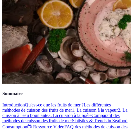
Sommaire
Introduction
Qu'est-ce que les fruits de mer ?
Les différentes
méthodes de cuisson des fruits de mer
1. La cuisson à la vapeur
2. La
cuisson à l'eau bouillante
3. La cuisson à la poêle
Comparatif des
méthodes de cuisson des fruits de mer
Statistics & Trends in Seafood
Consumption
📺 Ressource Vidéo
FAQ des méthodes de cuisson des