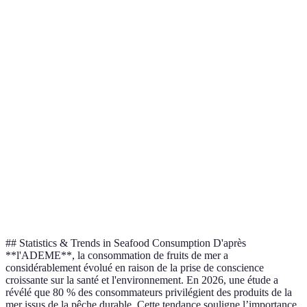
Méthode
Avantages
Inconvénients
Idéal pour
Temps de
Cuisson à la
Préserve les
Crevettes,
cuisson plus
vapeur
nutriments
moules
long
Cuisson à
Goût
Risque de
Homards,
l'eau
puissant
surcuisson
crabes
bouillante
Petits
Cuisson à la
Texture
Nécessite plus
poissons,
poêle
croustillante
d'huile
calamars
## Statistics & Trends in Seafood Consumption D'après
**l'ADEME**, la consommation de fruits de mer a
considérablement évolué en raison de la prise de conscience
croissante sur la santé et l'environnement. En 2026, une étude a
révélé que 80 % des consommateurs privilégient des produits de la
mer issus de la pêche durable. Cette tendance souligne l’importance