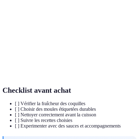
Terme
Définition
Mollusques bivalves, souvent consommés, se
Moules
présentent dans des coquilles ovales.
Biodiversité
Variété des espèces dans un environnement donné.
Relatif à la mer, souvent utilisé pour définir des
Marin
produits provenant de l'océan.
Checklist avant achat
[ ] Vérifier la fraîcheur des coquilles
[ ] Choisir des moules étiquetées durables
[ ] Nettoyer correctement avant la cuisson
[ ] Suivre les recettes choisies
[ ] Experimenter avec des sauces et accompagnements