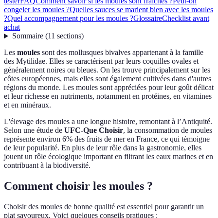
tester
FAQ
Comment savoir si les moules sont fraîches ?
Peut-on
congeler les moules ?
Quelles sauces se marient bien avec les moules
?
Quel accompagnement pour les moules ?
Glossaire
Checklist avant
achat
Sommaire
(
11
sections
)
Les
moules
sont des mollusques bivalves appartenant à la famille
des Mytilidae. Elles se caractérisent par leurs coquilles ovales et
généralement noires ou bleues. On les trouve principalement sur les
côtes européennes, mais elles sont également cultivées dans d'autres
régions du monde. Les moules sont appréciées pour leur goût délicat
et leur richesse en nutriments, notamment en protéines, en vitamines
et en minéraux.
L'élevage des moules a une longue histoire, remontant à l’Antiquité.
Selon une étude de
UFC-Que Choisir
, la consommation de moules
représente environ 6% des fruits de mer en France, ce qui témoigne
de leur popularité. En plus de leur rôle dans la gastronomie, elles
jouent un rôle écologique important en filtrant les eaux marines et en
contribuant à la biodiversité.
Comment choisir les moules ?
Choisir des moules de bonne qualité est essentiel pour garantir un
plat savoureux. Voici quelques conseils pratiques :