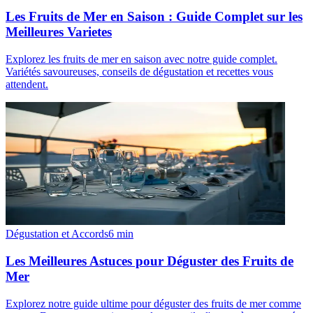
Les Fruits de Mer en Saison : Guide Complet sur les
Meilleures Varietes
Explorez les fruits de mer en saison avec notre guide complet.
Variétés savoureuses, conseils de dégustation et recettes vous
attendent.
Dégustation et Accords
6
min
Les Meilleures Astuces pour Déguster des Fruits de
Mer
Explorez notre guide ultime pour déguster des fruits de mer comme