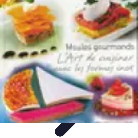
Guide Fruits de Mer
Préparation et Techniques
Astuces et conseils
Recettes et
Techniques
Santé et Nutrition
Choix des Fruits de Mer
Guide Fruits de Mer