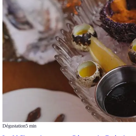
Dégustation
5
min